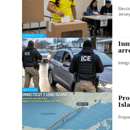
Elecci
Jerse
CONNECTICUT
Inm
arr
Inmigr
NOTICIAS
Pro
Isl
Propon