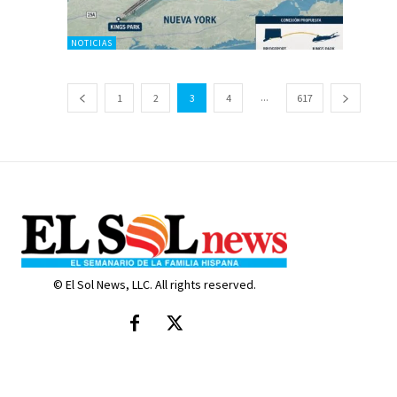
NOTICIAS
...
1
2
3
4
617
© El Sol News, LLC. All rights reserved.