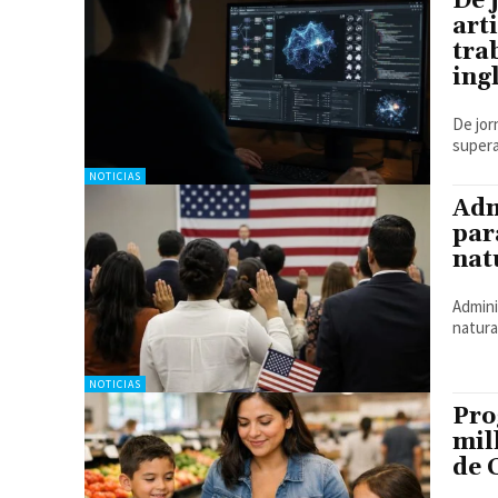
De 
art
tra
ing
De jorn
supera
NOTICIAS
Adm
par
nat
Admini
natura
NOTICIAS
Pro
mil
de 