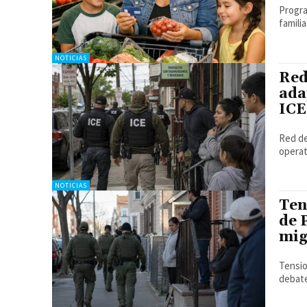
Progra
famili
NOTICIAS
Red
ada
ICE
Red de
operat
NOTICIAS
Ten
de 
mig
Tensio
debate