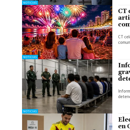
NOTICIAS
CT 
arti
com
CT cel
comuni
NOTICIAS
Inf
gra
det
Inform
detenc
NOTICIAS
Ele
en 