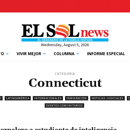
Wednesday, August 5, 2026
TO
VIVIR MEJOR
COLUMNA
INFORME ESPECIAL
CATEGORIA
Connecticut
D
LATINOAMÉRICA
INTERNACIONALES
INMIGRACIÓN
NOTICIAS JUDICIALES
C
EVENTOS COMUNITARIOS