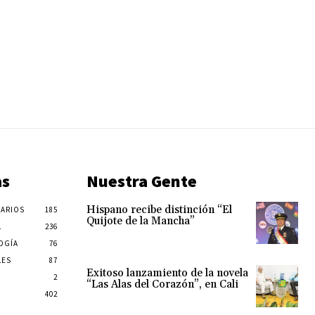
as
Nuestra Gente
Hispano recibe distinción “El
ARIOS
185
Quijote de la Mancha”
L
236
OGÍA
76
LES
87
Exitoso lanzamiento de la novela
2
“Las Alas del Corazón”, en Cali
402