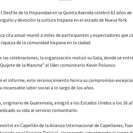
 Desfile de la Hispanidad en la Quinta Avenida celebró 61 años de
rgullo y devoción la cultura hispana en el estado de Nueva York.
a cita anual reunió a miles de participantes y espectadores que c
a riqueza de la comunidad hispana en la ciudad.
 las celebraciones, la organización realizó su Gala, donde se entr
 Quijote de la Mancha” al líder comunitario Kevin Polanco.
n el informe, este reconocimiento honra su compromiso excepcio
 incansable labor social a lo largo de los años.
, originario de Guatemala, emigró a los Estados Unidos a los 16 a
dicado su vida al servicio comunitario.
nvirtió en Capellán de la Alianza Internacional de Capellanes, Fue
tariado en el Servicio Policial, alcanzando actualmente el rango d