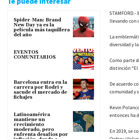
Te puede interesar
STAMFORD.- El
Spider-Man: Brand
llevando con o
New Day ya es la
película más taquillera
del año
La emblemátic
diversidad y l
EVENTOS
COMUNITARIOS
Como parte de
distinción “El
Barcelona entra en la
De acuerdo co
carrera por Rodri y
comunidad y su
sacude el mercado de
fichajes
Kevin Polanco
Latinoamérica
entonces ha de
mantiene un
crecimiento
moderado, pero
En 2019, se co
enfrenta desafíos por
Orden y Volun