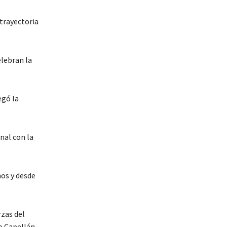
 trayectoria
elebran la
egó la
nal con la
ños y desde
rzas del
e Capellán-