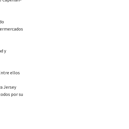
do
upermercados
ad y
Entre ellos
a Jersey
todos por su