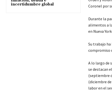
inflación, deuda e
incertidumbre global
Coronel por su
Durante la pa
alimentos a l
en Nueva York
Su trabajo ha 
compromiso c
A lo largo de 
se destacan e
(septiembre d
(diciembre de 
labor en el se