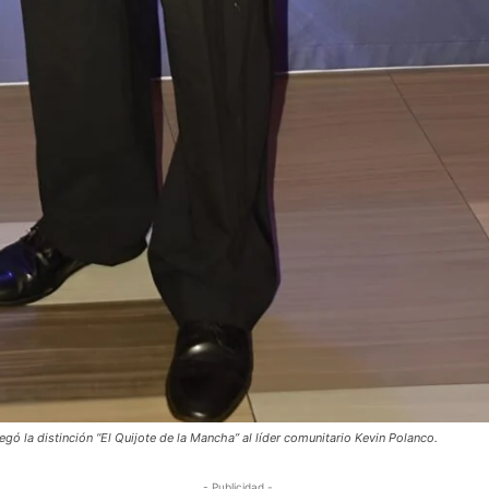
egó la distinción “El Quijote de la Mancha” al líder comunitario Kevin Polanco.
- Publicidad -