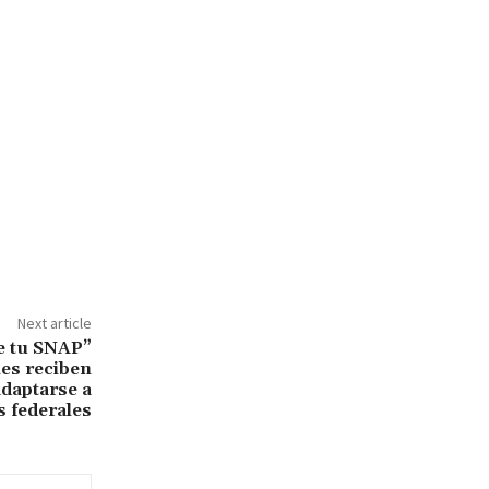
Next article
e tu SNAP”
nes reciben
adaptarse a
 federales