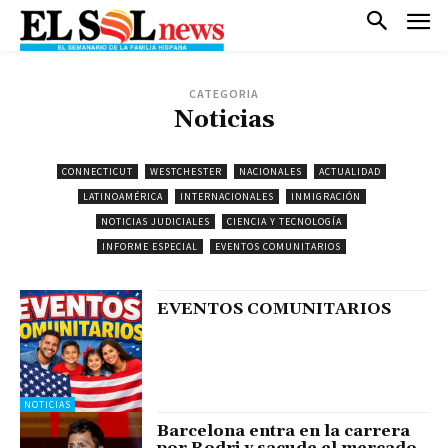
CATEGORIA
Noticias
CONNECTICUT
WESTCHESTER
NACIONALES
ACTUALIDAD
LATINOAMÉRICA
INTERNACIONALES
INMIGRACIÓN
NOTICIAS JUDICIALES
CIENCIA Y TECNOLOGÍA
INFORME ESPECIAL
EVENTOS COMUNITARIOS
EVENTOS COMUNITARIOS
NOTICIAS
Barcelona entra en la carrera