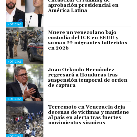
encabezar el ranking de
aprobación presidencial en
América Latina
NOTICIAS
Muere un venezolano bajo
custodia del ICE en EEUU y
suman 22 migrantes fallecidos
en 2026
NOTICIAS
Juan Orlando Hernández
regresará a Honduras tras
suspensión temporal de orden
de captura
NOTICIAS
Terremoto en Venezuela deja
decenas de víctimas y mantiene
al país en alerta tras fuertes
movimientos sísmicos
NOTICIAS