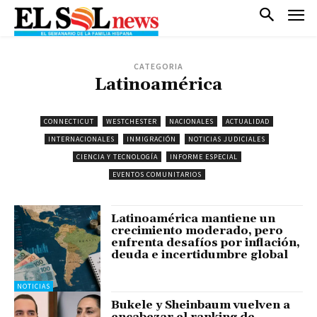
CATEGORIA
Latinoamérica
CONNECTICUT
WESTCHESTER
NACIONALES
ACTUALIDAD
INTERNACIONALES
INMIGRACIÓN
NOTICIAS JUDICIALES
CIENCIA Y TECNOLOGÍA
INFORME ESPECIAL
EVENTOS COMUNITARIOS
Latinoamérica mantiene un
crecimiento moderado, pero
enfrenta desafíos por inflación,
deuda e incertidumbre global
NOTICIAS
Bukele y Sheinbaum vuelven a