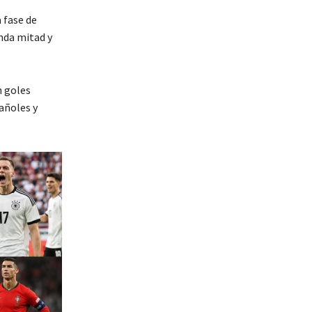
 fase de
unda mitad y
n goles
añoles y