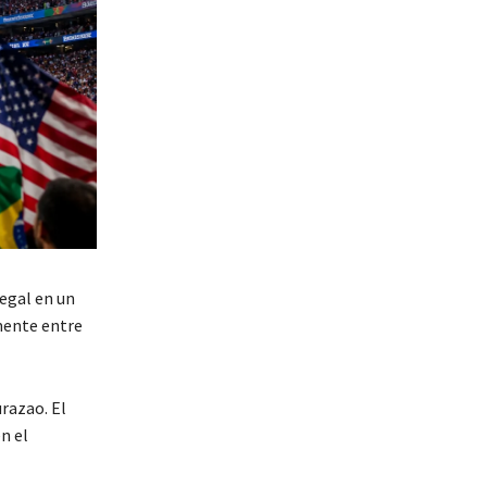
egal
en un
mente entre
urazao
. El
n el