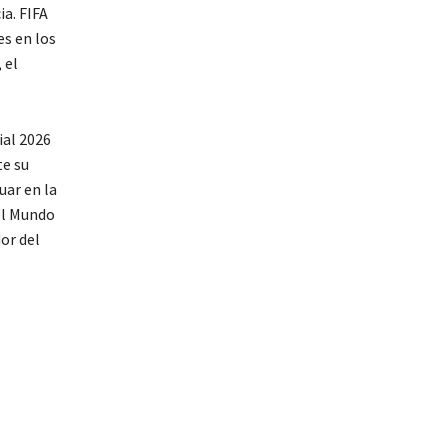
ia. FIFA
s en los
 el
ial 2026
te su
uar en la
el Mundo
or del