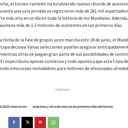
ncha, el torneo también ha establecido nuevos récords de asistenc
urante una sola jornada se registraron más de 281 mil espectadore
ifra más alta en un día en toda la historia de los Mundiales. Además,
umula más de 1.3 millones de asistentes en sus primeros días.
 fecha de la fase de grupos ya en marcha este 18 de junio, el Mund
etapa decisiva. Varias selecciones podrían asegurar anticipadamen
 mientras otras se juegan gran parte de sus posibilidades de contin
El espectáculo apenas comienza y todo apunta a que esta Copa d
iendo emociones inolvidables para millones de aficionados alreded
- Publicidad -
l 2026: emociones
sorpresas y récords marcan los primeros días del torneo