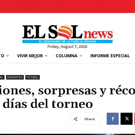
Friday, August 7, 2026
TO
VIVIR MEJOR
COLUMNA
INFORME ESPECIAL
AL
DEPORTES
FÚTBOL
ones, sorpresas y réc
días del torneo
Share