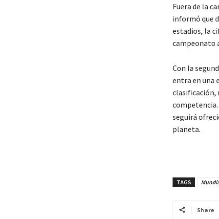
Fuera de la ca
informó que d
estadios, la c
campeonato ac
Con la segunda
entra en una 
clasificación,
competencia. 
seguirá ofrec
planeta.
TAGS
Mundia
Share