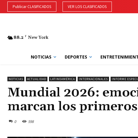
Publicar CLASIFICADOS
VER LOS CLASIFICADOS
88.2
F
New York
NOTICIAS
DEPORTES
ENTRETENIMIEN
NOTICIAS
ACTUALIDAD
LATINOAMÉRICA
INTERNACIONALES
INFORME ESPECI
Mundial 2026: emoci
marcan los primeros 
0
598