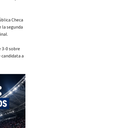
blica Checa
e la segunda
inal.
 3-0 sobre
e candidata a