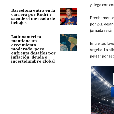
y llega con c
Barcelona entra en la
carrera por Rodri y
Precisamente 
sacude el mercado de
fichajes
por 2-1, deja
jornada serán 
Latinoamérica
mantiene un
Entre los favo
crecimiento
moderado, pero
Argelia
. La a
enfrenta desafíos por
pelear por el
inflación, deuda e
incertidumbre global