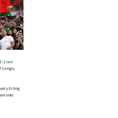
1-1 con
el Congo
,
ppé
y
Erling
han sido