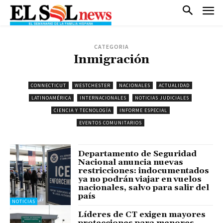
CATEGORIA
Inmigración
CONNECTICUT
WESTCHESTER
NACIONALES
ACTUALIDAD
LATINOAMÉRICA
INTERNACIONALES
NOTICIAS JUDICIALES
CIENCIA Y TECNOLOGÍA
INFORME ESPECIAL
EVENTOS COMUNITARIOS
Departamento de Seguridad
Nacional anuncia nuevas
restricciones: indocumentados
ya no podrán viajar en vuelos
nacionales, salvo para salir del
país
NOTICIAS
Líderes de CT exigen mayores