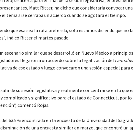
l reloj se acerca para el final de la sesión legislativa, el presidente
resentantes, Matt Ritter, ha dicho que consideraría convocar una
e el tema si se cerraba un acuerdo cuando se agotara el tiempo.
endo que esa sea la ruta preferida, solo estamos diciendo que no l
s”, indicó Ritter el martes pasado.
n escenario similar que se desarrolló en Nuevo México a principio
isladores llegaron a un acuerdo sobre la legalización del
cannabis
slativa de ese estado y luego convocaron una sesión especial para 
salir de su sesión legislativa y realmente concentrarse en lo que 
uy complicado y significativo para el estado de Connecticut, por l
ención”, comentó Rojas.
 del 63.9% encontrada en la encuesta de la Universidad del Sagra
a disminución de una encuesta similar en marzo, que encontró un a