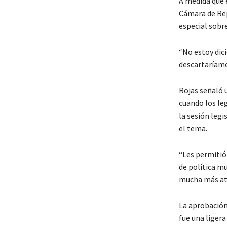
A medida que e
Cámara de Rep
especial sobr
“No estoy dici
descartaríamo
Rojas señaló u
cuando los leg
la sesión legi
el tema.
“Les permitió 
de política m
mucha más at
La aprobación
fue una liger