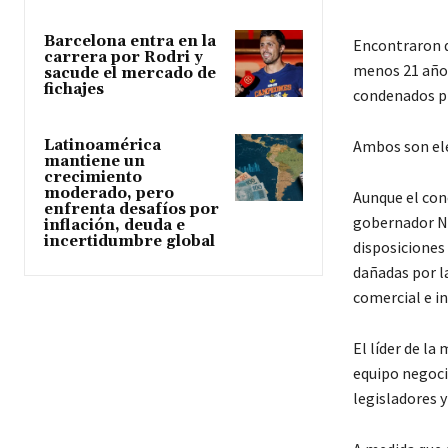
Barcelona entra en la
Encontraron q
carrera por Rodri y
menos 21 años
sacude el mercado de
fichajes
condenados pr
Latinoamérica
Ambos son ele
mantiene un
crecimiento
moderado, pero
Aunque el con
enfrenta desafíos por
gobernador Ne
inflación, deuda e
incertidumbre global
disposiciones
dañadas por l
comercial e in
El líder de la
equipo negoci
legisladores 