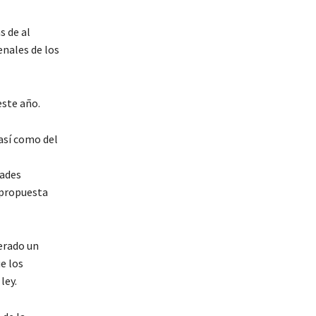
s de al
enales de los
este año.
así como del
dades
 propuesta
derado un
e los
ley.