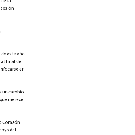
 de la
 sesión
a
s de este año
al final de
enfocarse en
es un cambio
o que merece
do Corazón
poyo del