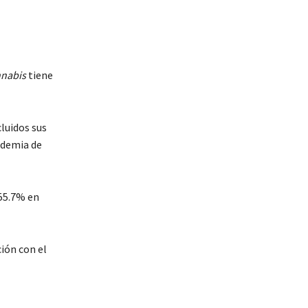
nabis
tiene
luidos sus
ndemia de
55.7% en
ión con el