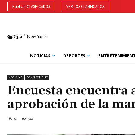
Publicar CLASIFICADOS
VER LOS CLASIFICADOS
73.9
F
New York
NOTICIAS
DEPORTES
ENTRETENIMIEN
NOTICIAS
CONNECTICUT
Encuesta encuentra 
aprobación de la ma
0
644