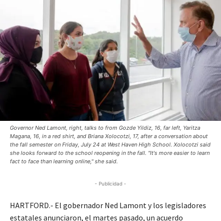
Governor Ned Lamont, right, talks to from Gozde Yildiz, 16, far left, Yaritza
Magana, 16, in a red shirt, and Briana Xolocotzi, 17, after a conversation about
the fall semester on Friday, July 24 at West Haven High School. Xolocotzi said
she looks forward to the school reopening in the fall. "It's more easier to learn
fact to face than learning online," she said.
- Publicidad -
HARTFORD.- El gobernador Ned Lamont y los legisladores
estatales anunciaron, el martes pasado, un acuerdo