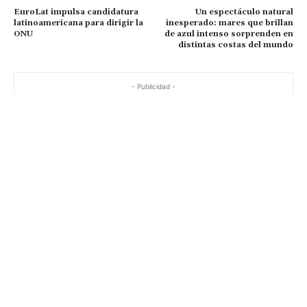
EuroLat impulsa candidatura
Un espectáculo natural
latinoamericana para dirigir la
inesperado: mares que brillan
ONU
de azul intenso sorprenden en
distintas costas del mundo
- Publicidad -