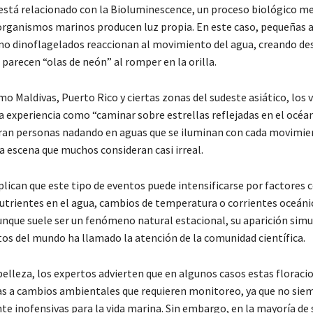
stá relacionado con la
Bioluminescence
, un proceso biológico me
organismos marinos producen luz propia. En este caso, pequeñas 
o dinoflagelados reaccionan al movimiento del agua, creando de
 parecen “olas de neón” al romper en la orilla.
o Maldivas, Puerto Rico y ciertas zonas del sudeste asiático, los 
a experiencia como “caminar sobre estrellas reflejadas en el océan
ran personas nadando en aguas que se iluminan con cada movimie
 escena que muchos consideran casi irreal.
plican que este tipo de eventos puede intensificarse por factores 
trientes en el agua, cambios de temperatura o corrientes oceáni
Aunque suele ser un fenómeno natural estacional, su aparición sim
tos del mundo ha llamado la atención de la comunidad científica.
 belleza, los expertos advierten que en algunos casos estas florac
as a cambios ambientales que requieren monitoreo, ya que no sie
 inofensivas para la vida marina. Sin embargo, en la mayoría de 