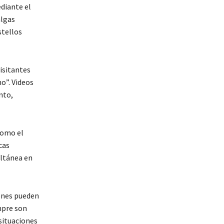
diante el
algas
stellos
visitantes
o”. Videos
nto,
como el
cas
ultánea en
iones pueden
mpre son
situaciones