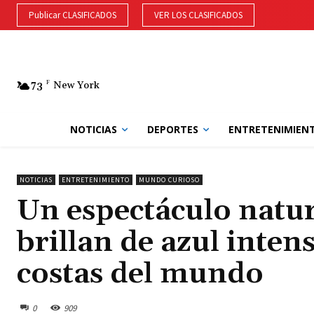
Publicar CLASIFICADOS
VER LOS CLASIFICADOS
73
F
New York
NOTICIAS
DEPORTES
ENTRETENIMIEN
NOTICIAS
ENTRETENIMIENTO
MUNDO CURIOSO
Un espectáculo natu
brillan de azul inten
costas del mundo
0
909