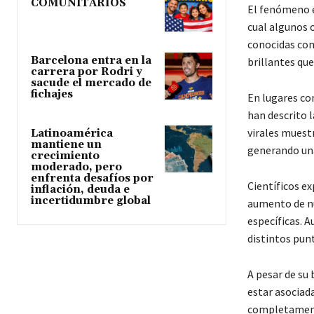
COMUNITARIOS
El fenómeno e
cual algunos 
conocidas com
Barcelona entra en la
brillantes que
carrera por Rodri y
sacude el mercado de
fichajes
En lugares com
han descrito l
virales muest
Latinoamérica
mantiene un
generando una
crecimiento
moderado, pero
enfrenta desafíos por
Científicos ex
inflación, deuda e
incertidumbre global
aumento de nu
específicas. 
distintos pun
A pesar de su
estar asociad
completamente