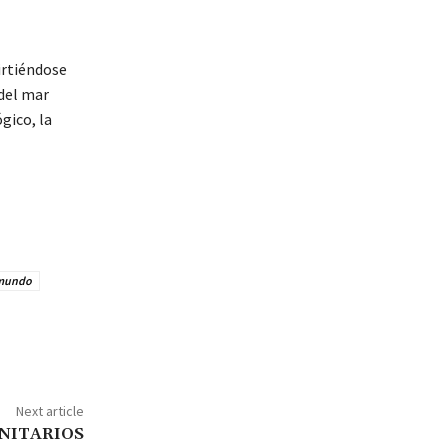
irtiéndose
del mar
gico, la
l mundo
Next article
NITARIOS