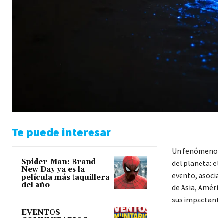
Te puede interesar
Un fenómeno n
Spider-Man: Brand
del planeta: e
New Day ya es la
evento, asoci
película más taquillera
del año
de Asia, Amér
sus impactan
EVENTOS