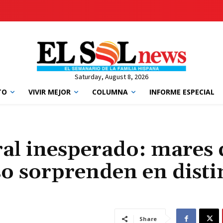
Saturday, August 8, 2026
TO
VIVIR MEJOR
COLUMNA
INFORME ESPECIAL
ral inesperado: mares
so sorprenden en disti
Share