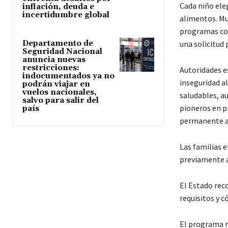
Cada niño ele
inflación, deuda e
incertidumbre global
alimentos. Mu
programas com
Departamento de
una solicitud 
Seguridad Nacional
anuncia nuevas
restricciones:
Autoridades es
indocumentados ya no
inseguridad a
podrán viajar en
vuelos nacionales,
saludables, a
salvo para salir del
pioneros en p
país
permanente a 
Las familias e
previamente a
El Estado rec
requisitos y c
El programa r