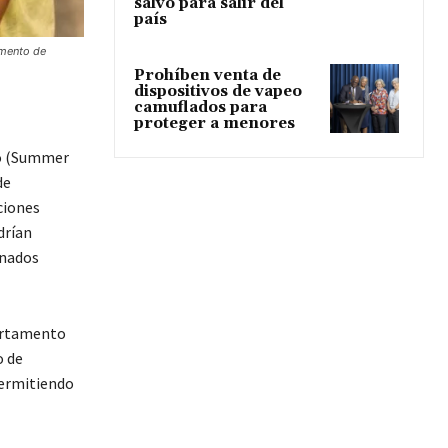
salvo para salir del
país
amento de
Prohíben venta de
dispositivos de vapeo
camuflados para
proteger a menores
no (Summer
de
ciones
drían
onados
partamento
o de
permitiendo