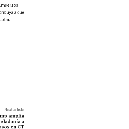
almuerzos
tribuya a que
olar.
Next article
ump amplía
iudadanía a
casos en CT