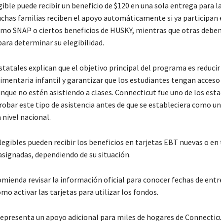
gible puede recibir un beneficio de $120 en una sola entrega para 
chas familias reciben el apoyo automáticamente si ya participan 
o SNAP o ciertos beneficios de HUSKY, mientras que otras debe
para determinar su elegibilidad.
tatales explican que el objetivo principal del programa es reducir
limentaria infantil y garantizar que los estudiantes tengan acceso
unque no estén asistiendo a clases. Connecticut fue uno de los est
robar este tipo de asistencia antes de que se estableciera como 
nivel nacional.
legibles pueden recibir los beneficios en tarjetas EBT nuevas o en 
signadas, dependiendo de su situación.
omienda revisar la información oficial para conocer fechas de entr
ómo activar las tarjetas para utilizar los fondos.
epresenta un apoyo adicional para miles de hogares de Connectic