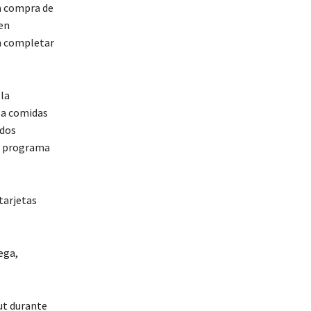
la compra de
en
n completar
 la
 a comidas
ados
un programa
tarjetas
ega,
ut durante