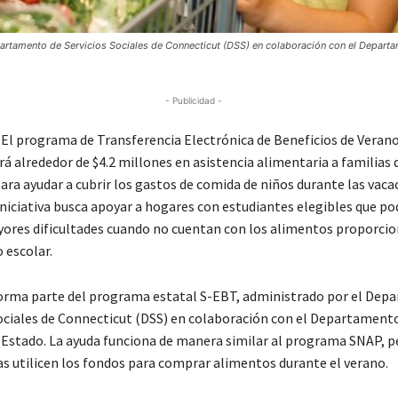
partamento de Servicios Sociales de Connecticut (DSS) en colaboración con el Depart
- Publicidad -
l programa de Transferencia Electrónica de Beneficios de Vera
rá alrededor de $4.2 millones en asistencia alimentaria a familias 
ara ayudar a cubrir los gastos de comida de niños durante las vaca
iniciativa busca apoyar a hogares con estudiantes elegibles que po
ores dificultades cuando no cuentan con los alimentos proporci
 escolar.
forma parte del programa estatal S-EBT, administrado por el De
Sociales de Connecticut (DSS) en colaboración con el Departament
 Estado. La ayuda funciona de manera similar al programa SNAP, 
ias utilicen los fondos para comprar alimentos durante el verano.