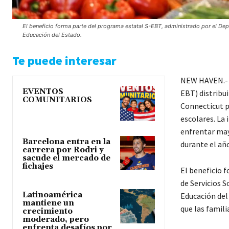
El beneficio forma parte del programa estatal S-EBT, administrado por el De
Educación del Estado.
Te puede interesar
NEW HAVEN.- E
EVENTOS
EBT) distribui
COMUNITARIOS
Connecticut p
escolares. La 
enfrentar may
Barcelona entra en la
durante el año
carrera por Rodri y
sacude el mercado de
fichajes
El beneficio 
de Servicios 
Latinoamérica
Educación del
mantiene un
que las famil
crecimiento
moderado, pero
enfrenta desafíos por