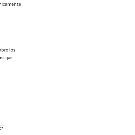
únicamente
e
obre los
les que
CT