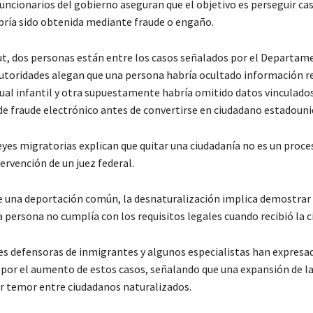
Funcionarios del gobierno aseguran que el objetivo es perseguir ca
bría sido obtenida mediante fraude o engaño.
t, dos personas están entre los casos señalados por el Departam
 autoridades alegan que una persona habría ocultado información r
ual infantil y otra supuestamente habría omitido datos vinculados
de fraude electrónico antes de convertirse en ciudadano estadouni
yes migratorias explican que quitar una ciudadanía no es un proces
tervención de un juez federal.
de una deportación común, la desnaturalización implica demostrar
a persona no cumplía con los requisitos legales cuando recibió la c
s defensoras de inmigrantes y algunos especialistas han expresa
por el aumento de estos casos, señalando que una expansión de la
r temor entre ciudadanos naturalizados.