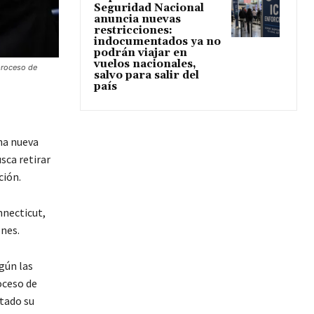
Seguridad Nacional
anuncia nuevas
restricciones:
indocumentados ya no
podrán viajar en
vuelos nacionales,
proceso de
salvo para salir del
país
na nueva
sca retirar
ción.
nnecticut,
nes.
gún las
oceso de
tado su