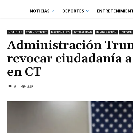
NOTICIAS
DEPORTES
ENTRETENIMIEN
NOTICIAS
CONNECTICUT
NACIONALES
ACTUALIDAD
INMIGRACIÓN
INFORME
Administración Trum
revocar ciudadanía a
en CT
0
580