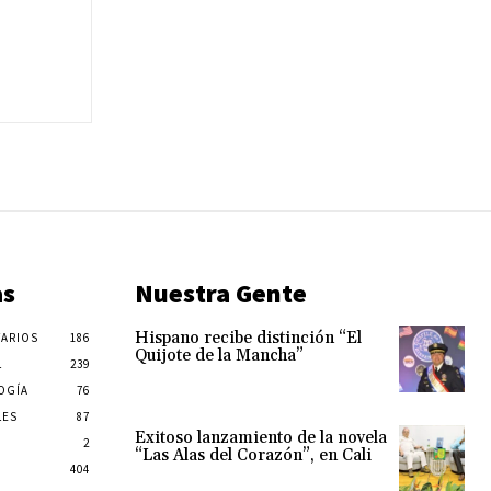
as
Nuestra Gente
Hispano recibe distinción “El
ARIOS
186
Quijote de la Mancha”
L
239
OGÍA
76
LES
87
Exitoso lanzamiento de la novela
2
“Las Alas del Corazón”, en Cali
404