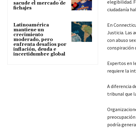
elegibilidad. 
sacude el mercado de
fichajes
ciudadanía ha
En Connecticu
Latinoamérica
mantiene un
Justicia. Las
crecimiento
moderado, pero
con abuso sex
enfrenta desafíos por
conspiración 
inflación, deuda e
incertidumbre global
Expertos en le
requiere la in
A diferencia 
tribunal que l
Organizacione
preocupación 
podría genera