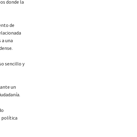
sos donde la
ento de
elacionada
 a una
dense.
o sencillo y
 ante un
iudadanía.
do
 política