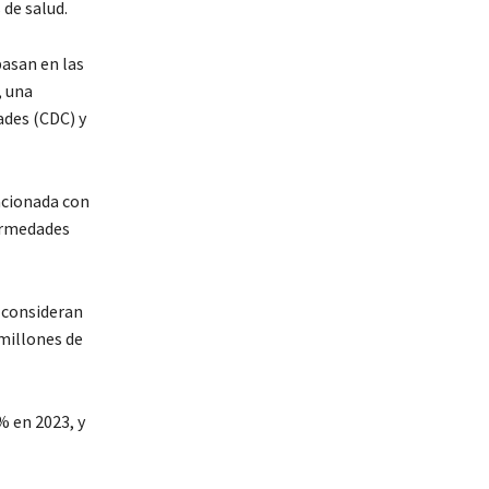
 de salud.
basan en las
, una
ades (CDC) y
lacionada con
fermedades
 consideran
 millones de
% en 2023, y