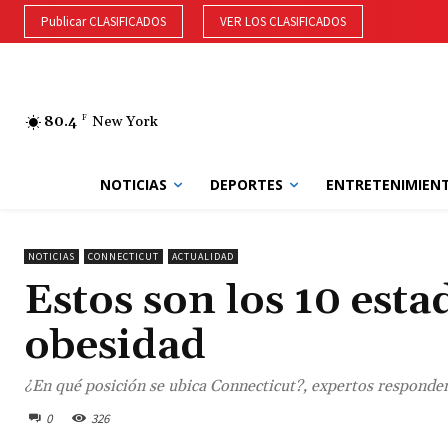
Publicar CLASIFICADOS
VER LOS CLASIFICADOS
80.4
F
New York
NOTICIAS
DEPORTES
ENTRETENIMIEN
NOTICIAS
CONNECTICUT
ACTUALIDAD
Estos son los 10 est
obesidad
¿En qué posición se ubica Connecticut?, expertos responde
0
326