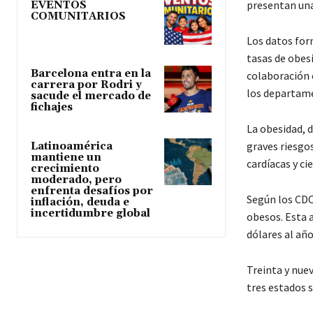
presentan una 
EVENTOS
COMUNITARIOS
Los datos form
tasas de obes
Barcelona entra en la
colaboración 
carrera por Rodri y
los departame
sacude el mercado de
fichajes
La obesidad, d
graves riesgo
Latinoamérica
mantiene un
cardíacas y ci
crecimiento
moderado, pero
enfrenta desafíos por
Según los CDC
inflación, deuda e
incertidumbre global
obesos. Esta a
dólares al año
Treinta y nue
tres estados 