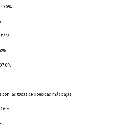
 39.0%
%
37.8%
7.8%
 37.8%
s con las tasas de obesidad más bajas
24.6%
8%