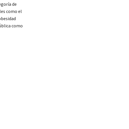
egoría de
ales como el
obesidad
pública como