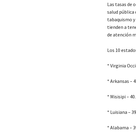
Las tasas de 
salud pública 
tabaquismo y 
tienden a ten
de atención m
Los 10 estado
* Virginia Occ
* Arkansas – 
* Misisipi – 4
* Luisiana – 3
* Alabama – 