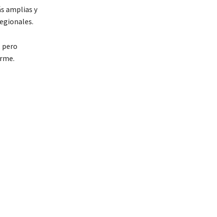
s amplias y
regionales.
 pero
orme.