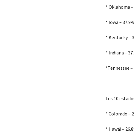
* Oklahoma –
* Iowa – 37.9
* Kentucky – 
* Indiana – 3
*Tennessee –
Los 10 estado
* Colorado – 
* Hawái – 26.