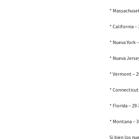
* Massachuset
* California –
* Nueva York 
* Nueva Jerse
* Vermont – 
* Connecticut
* Florida – 2
* Montana – 3
Si bien los n