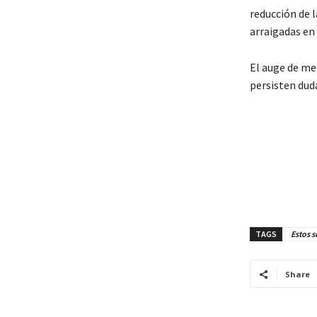
reducción de l
arraigadas en 
El auge de m
persisten duda
TAGS
Estos s
Share