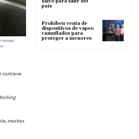
salvo para salir del
país
Prohíben venta de
dispositivos de vapeo
camuflados para
proteger a menores
el número
s).
e contiene
Working
able, muchos