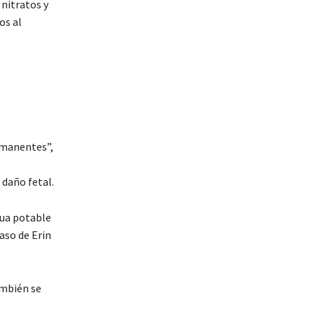
 nitratos y
os al
rmanentes”,
 daño fetal.
gua potable
aso de Erin
ambién se