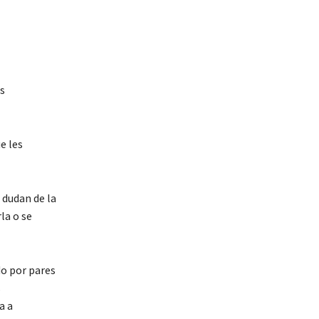
s
e les
 dudan de la
la o se
do por pares
s
a a