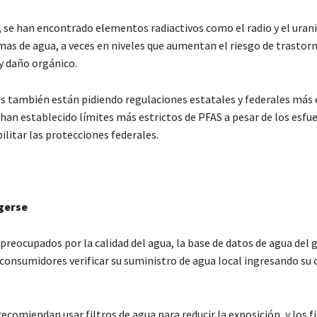
 se han encontrado elementos radiactivos como el radio y el uran
as de agua, a veces en niveles que aumentan el riesgo de trastor
y daño orgánico.
s también están pidiendo regulaciones estatales y federales más e
han establecido límites más estrictos de PFAS a pesar de los esfu
ilitar las protecciones federales.
gerse
preocupados por la calidad del agua, la base de datos de agua del 
 consumidores verificar su suministro de agua local ingresando su 
ecomiendan usar filtros de agua para reducir la exposición, y los fi