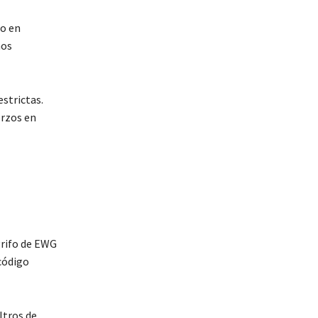
io en
nos
strictas.
erzos en
grifo de EWG
código
ltros de