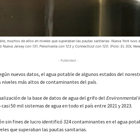
le, muchos de ellos en niveles que superaban las pautas sanitarias. Nueva York tuvo 
ó Nueva Jersey con 131, Pensilvania con 123 y Connecticut con 120. (Foto: EL SOL New
- Publicidad -
ún nuevos datos, el agua potable de algunos estados del norest
s niveles más altos de contaminantes del país.
alización de la base de datos de agua del grifo del
Environmental 
 casi 50 mil sistemas de agua en todo el país entre 2021 y 2023.
ón sin fines de lucro identificó 324 contaminantes en el agua pot
veles que superaban las pautas sanitarias.