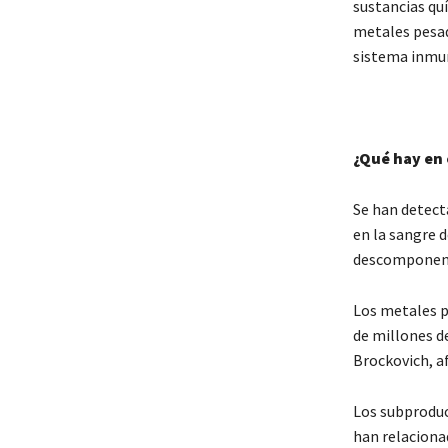
sustancias quí
metales pesado
sistema inmu
¿Qué hay en 
Se han detec
en la sangre d
descomponen y
Los metales p
de millones d
Brockovich, a
Los subproduc
han relaciona