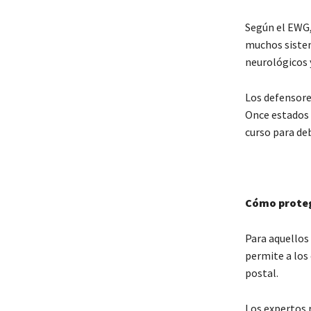
Según el EWG,
muchos sistem
neurológicos 
Los defensore
Once estados 
curso para deb
Cómo prote
Para aquellos 
permite a los
postal.
Los expertos r