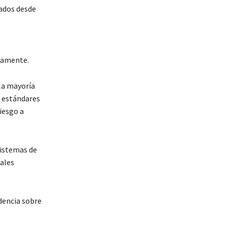
ados desde
ivamente.
la mayoría
s estándares
iesgo a
sistemas de
ales
idencia sobre