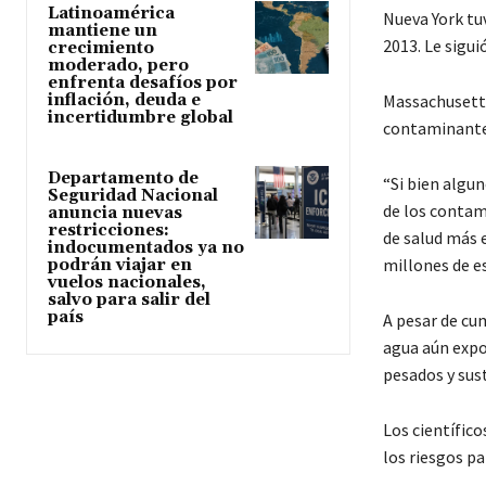
Latinoamérica
Nueva York tu
mantiene un
2013. Le sigui
crecimiento
moderado, pero
enfrenta desafíos por
Massachusetts
inflación, deuda e
incertidumbre global
contaminantes
Departamento de
“Si bien algu
Seguridad Nacional
de los contam
anuncia nuevas
restricciones:
de salud más e
indocumentados ya no
millones de e
podrán viajar en
vuelos nacionales,
salvo para salir del
país
A pesar de cu
agua aún expo
pesados ​​y sus
Los científico
los riesgos pa