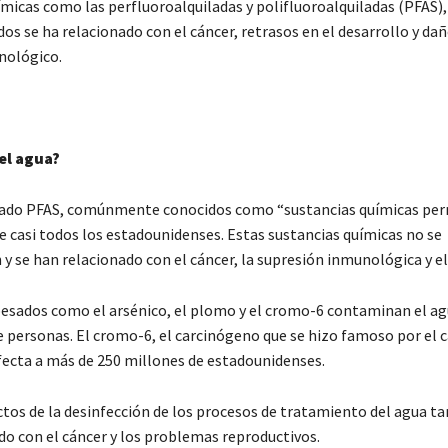
micas como las perfluoroalquiladas y polifluoroalquiladas (PFAS),
s ​​se ha relacionado con el cáncer, retrasos en el desarrollo y dañ
nológico.
el agua?
tado PFAS, comúnmente conocidos como “sustancias químicas pe
e casi todos los estadounidenses. Estas sustancias químicas no se
 se han relacionado con el cáncer, la supresión inmunológica y el
esados ​​como el arsénico, el plomo y el cromo-6 contaminan el a
e personas. El cromo-6, el carcinógeno que se hizo famoso por el c
fecta a más de 250 millones de estadounidenses.
tos de la desinfección de los procesos de tratamiento del agua t
do con el cáncer y los problemas reproductivos.