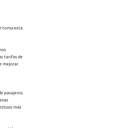
er toma esta
mos
s tarifas de
e mejorar
de pasajeros
anas
 estuvo más