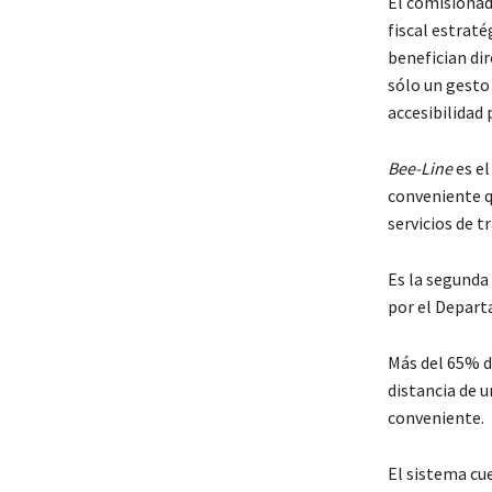
El comisionad
fiscal estraté
benefician di
sólo un gesto
accesibilidad 
Bee-Line
es el
conveniente q
servicios de t
Es la segunda
por el Depart
Más del 65% d
distancia de 
conveniente.
El sistema cue