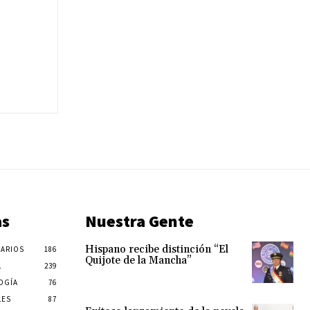
as
Nuestra Gente
Hispano recibe distinción “El
ARIOS
186
Quijote de la Mancha”
L
239
OGÍA
76
LES
87