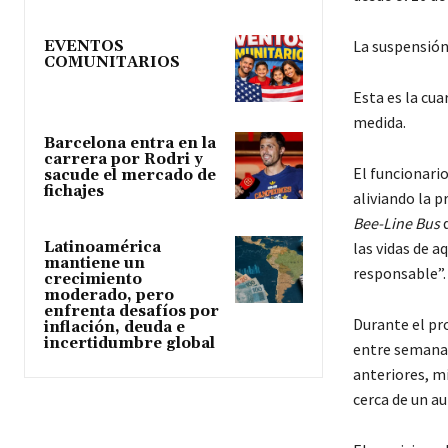
La suspensión
EVENTOS
COMUNITARIOS
Esta es la cu
medida.
Barcelona entra en la
carrera por Rodri y
El funcionari
sacude el mercado de
fichajes
aliviando la p
Bee-Line Bus
las vidas de a
Latinoamérica
mantiene un
responsable”.
crecimiento
moderado, pero
enfrenta desafíos por
Durante el pr
inflación, deuda e
incertidumbre global
entre semana
anteriores, m
cerca de un a