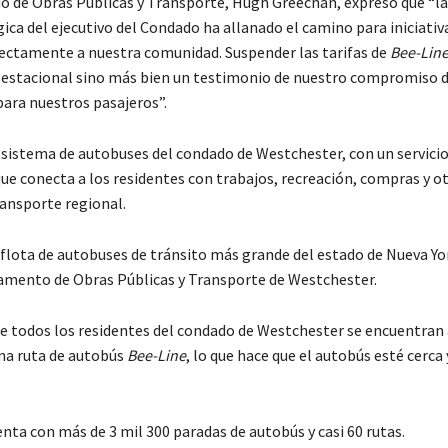
o de Obras Públicas y Transporte, Hugh Greechan, expresó que “la
gica del ejecutivo del Condado ha allanado el camino para iniciativ
rectamente a nuestra comunidad. Suspender las tarifas de
Bee-Line
 estacional sino más bien un testimonio de nuestro compromiso d
para nuestros pasajeros”.
 sistema de autobuses del condado de Westchester, con un servici
ue conecta a los residentes con trabajos, recreación, compras y o
ransporte regional.
 flota de autobuses de tránsito más grande del estado de Nueva Yo
amento de Obras Públicas y Transporte de Westchester.
e todos los residentes del condado de Westchester se encuentran
una ruta de autobús
Bee-Line
, lo que hace que el autobús esté cerca 
nta con más de 3 mil 300 paradas de autobús y casi 60 rutas.