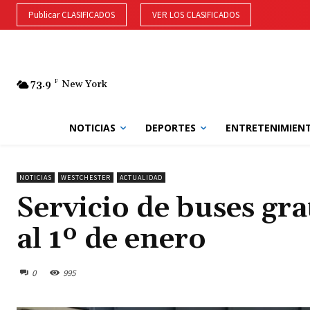
Publicar CLASIFICADOS
VER LOS CLASIFICADOS
73.9
F
New York
NOTICIAS
DEPORTES
ENTRETENIMIEN
NOTICIAS
WESTCHESTER
ACTUALIDAD
Servicio de buses gra
al 1º de enero
0
995