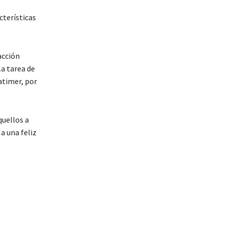
cterísticas
acción
la tarea de
atimer, por
quellos a
a una feliz