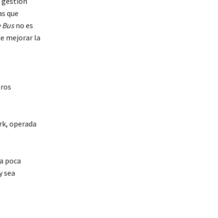
 gestión
as que
 Bus
no es
e mejorar la
o
tros
rk, operada
 a poca
y sea