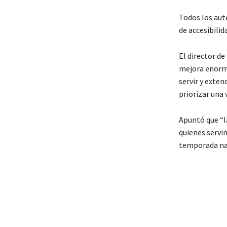
Todos los au
de accesibilid
El director de
mejora enormem
servir y exte
priorizar una
Apuntó que “l
quienes servi
temporada nav