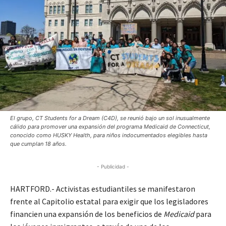
El grupo, CT Students for a Dream (C4D), se reunió bajo un sol inusualmente
cálido para promover una expansión del programa Medicaid de Connecticut,
conocido como HUSKY Health, para niños indocumentados elegibles hasta
que cumplan 18 años.
- Publicidad -
HARTFORD.- Activistas estudiantiles se manifestaron
frente al Capitolio estatal para exigir que los legisladores
financien una expansión de los beneficios de
Medicaid
para