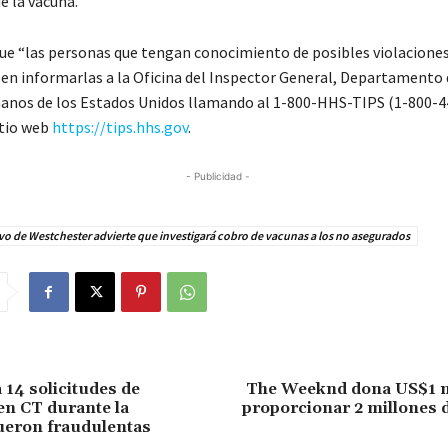
e la vacuna.
que “las personas que tengan conocimiento de posibles violaciones
ben informarlas a la Oficina del Inspector General, Departamento 
anos de los Estados Unidos llamando al 1-800-HHS-TIPS (1-800-4
itio web
https://tips.hhs.gov
.
- Publicidad -
vo de Westchester advierte que investigará cobro de vacunas a los no asegurados
 14 solicitudes de
The Weeknd dona US$1 m
n CT durante la
proporcionar 2 millones 
ueron fraudulentas