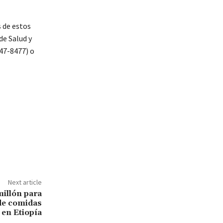
 de estos
de Salud y
47-8477) o
Next article
illón para
de comidas
en Etiopía