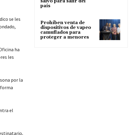
salvo para salir del
país
ico se les
Prohíben venta de
Condado,
dispositivos de vapeo
camuflados para
proteger a menores
Oficina ha
res les
sona por la
e forma
ntra el
estinatario,