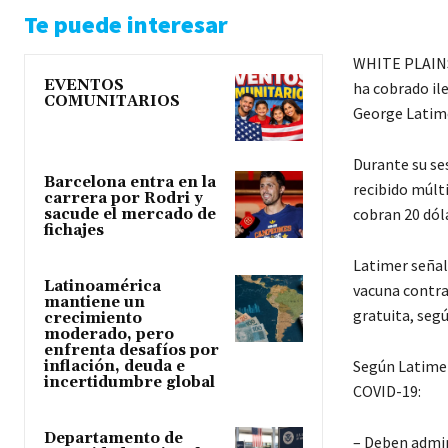
Te puede interesar
WHITE PLAINS.
EVENTOS
ha cobrado il
COMUNITARIOS
George Latime
Durante su se
Barcelona entra en la
recibido múlt
carrera por Rodri y
cobran 20 dól
sacude el mercado de
fichajes
Latimer señal
Latinoamérica
vacuna contra
mantiene un
gratuita, segú
crecimiento
moderado, pero
enfrenta desafíos por
Según Latimer
inflación, deuda e
incertidumbre global
COVID-19:
Departamento de
– Deben admini