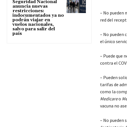
Seguridad Nacional
anuncia nuevas
restricciones:
– No pueden ne
indocumentados ya no
red del recept
podrán viajar en
vuelos nacionales,
salvo para salir del
país
– No pueden co
el único servi
– Puede que n
contra el COV
– Pueden soli
tarifas de adm
como la compa
Medicare
o
Me
vacuna no ase
– No pueden so