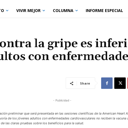
TO
VIVIR MEJOR
COLUMNA
INFORME ESPECIAL
ntra la gripe es infer
dultos con enfermedade
Share
- Publicidad -
ación preliminar que será presentada en las sesiones científicas de la American Heart 
yoría de los jóvenes adultos con enfermedades cardiovasculares no reciben la vacuna a
r de las claras pruebas sobre los beneficios para la salud.