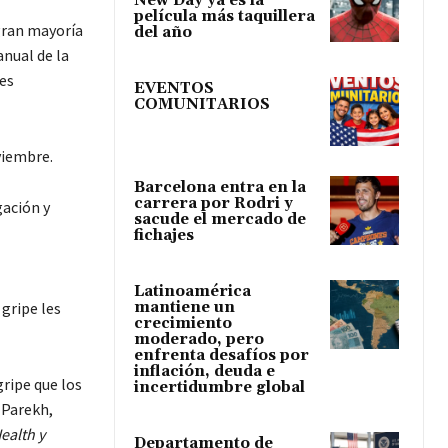
New Day ya es la
película más taquillera
 gran mayoría
del año
nual de la
es
EVENTOS
COMUNITARIOS
viembre.
Barcelona entra en la
carrera por Rodri y
gación y
sacude el mercado de
fichajes
Latinoamérica
mantiene un
gripe les
crecimiento
moderado, pero
enfrenta desafíos por
inflación, deuda e
ripe que los
incertidumbre global
 Parekh,
ealth y
Departamento de