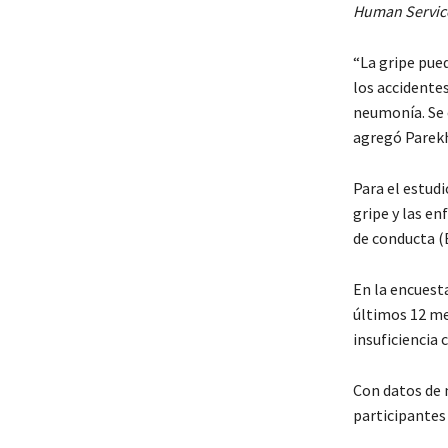
Human Servic
“La gripe pue
los accidente
neumonía. Se 
agregó Parek
Para el estudi
gripe y las en
de conducta (
En la encuesta
últimos 12 me
insuficiencia 
Con datos de m
participantes 