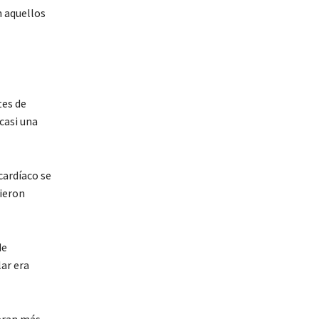
n aquellos
tes de
casi una
cardíaco se
ieron
de
ar era