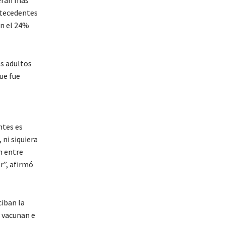
 eran más
ntecedentes
on el 24%
os adultos
ue fue
ntes es
 ni siquiera
n entre
r”, afirmó
iban la
 vacunan e