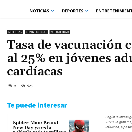
NOTICIAS
DEPORTES
ENTRETENIMIEN
NOTICIAS
CONNECTICUT
ACTUALIDAD
Tasa de vacunación co
al 25% en jóvenes a
cardíacas
0
926
Te puede interesar
Según la investig
2020, la gran ma
Spider-Man: Brand
New Day ya es la
influenza, a pesa