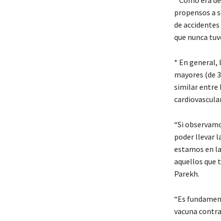
* Como era de
propensos a s
de accidentes
que nunca tuv
* En general, 
mayores (de 35
similar entre
cardiovascula
“Si observamo
poder llevar l
estamos en la
aquellos que 
Parekh.
“Es fundament
vacuna contra