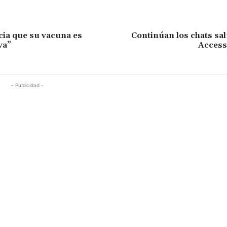
cia que su vacuna es
Continúan los chats sa
va”
Access
- Publicidad -