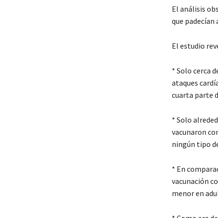
El análisis o
que padecían 
El estudio rev
* Solo cerca 
ataques cardí
cuarta parte d
* Solo alreded
vacunaron con
ningún tipo d
* En comparac
vacunación co
menor en adul