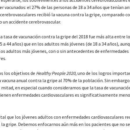
 esperarse, los sobrevivientes a los accidentes cerebrovasculares
er vacunados: el 27% de las personas de 18 a 34 años que tenían a
 cerebrovasculares recibió la vacuna contra la gripe, comparado c
o un accidente cerebrovascular.
la tasa de vacunación contra la gripe del 2018 fue más alta entre l
 a 44 años) que en los adultos más jóvenes (de 18 a 34 años), aunq
 los adultos más jóvenes, con o sin antecedentes de enfermedades
res.
s los objetivos de
Healthy People 2020
, uno de los logros importa
a vacuna anual contra la gripe al 70% de la población. Sin embargo,
 mitad, en especial cuando consideramos que la tasa de vacunació
tienen enfermedades cardiovasculares es significativamente meno
al que los jóvenes adultos con enfermedades cardiovasculares rec
 la gripe. Debemos enfocarnos aún más en los pacientes que no se