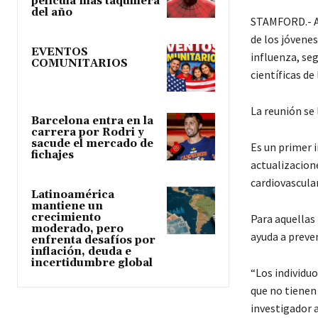
película más taquillera
del año
STAMFORD.- A p
de los jóvene
EVENTOS
influenza, se
COMUNITARIOS
científicas de
La reunión se 
Barcelona entra en la
carrera por Rodri y
sacude el mercado de
Es un primer 
fichajes
actualizacione
cardiovascular
Latinoamérica
mantiene un
crecimiento
Para aquellas
moderado, pero
ayuda a preven
enfrenta desafíos por
inflación, deuda e
incertidumbre global
“Los individu
que no tienen
investigador 