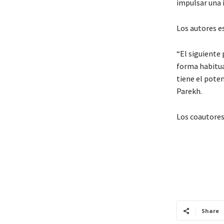
impulsar una i
Los autores es
“El siguiente
forma habitua
tiene el poten
Parekh.
Los coautores
Share