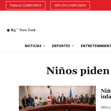
Publicar CLASIFICADOS
VER LOS CLASIFICADOS
85
F
New York
NOTICIAS
DEPORTES
ENTRETENIMIEN
Niños piden 
Niñ
inf
Niños 