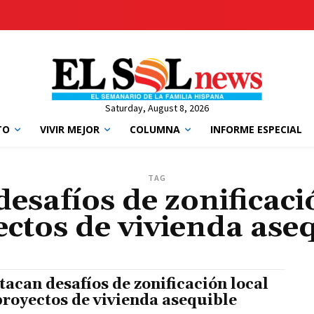
Saturday, August 8, 2026
TO
VIVIR MEJOR
COLUMNA
INFORME ESPECIAL
TAG
esafíos de zonificaci
ctos de vivienda ase
tacan desafíos de zonificación local
proyectos de vivienda asequible