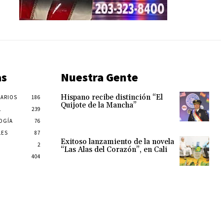
as
Nuestra Gente
Hispano recibe distinción “El
ARIOS
186
Quijote de la Mancha”
L
239
OGÍA
76
LES
87
Exitoso lanzamiento de la novela
2
“Las Alas del Corazón”, en Cali
404