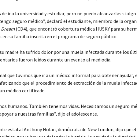
e ir a la universidad y estudiar, pero no puedo alcanzarlas si algo 
 tengo seguro médico”, declaró el estudiante, miembro de la orga
a Dream
(CD4), que encontró cobertura médica HUSKY para su her
ca en su familia inscrita en el programa de seguro público.
su madre ha sufrido dolor por una muela infectada durante los últ
entarios fueron leídos durante un evento al mediodía.
mal que tuvimos que ir a un médico informal para obtener ayuda”, 
nfatizando que el procedimiento de extracción de la muela infecta
un médico certificado.
os humanos. También tenemos vidas. Necesitamos un seguro mé
apoyar a nuestras familias”, dijo el adolescente.
nte estatal Anthony Nolan, demócrata de New London, dijo que e