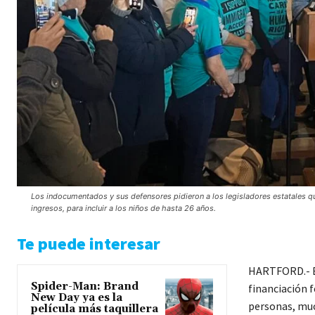
Los indocumentados y sus defensores pidieron a los legisladores estatales q
ingresos, para incluir a los niños de hasta 26 años.
Te puede interesar
HARTFORD.- El
Spider-Man: Brand
financiación 
New Day ya es la
personas, muc
película más taquillera