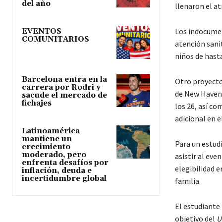
del año
llenaron el at
Los indocumen
EVENTOS
COMUNITARIOS
atención sanit
niños de hast
Barcelona entra en la
Otro proyecto
carrera por Rodri y
de New Haven,
sacude el mercado de
fichajes
los 26, así c
adicional en e
Latinoamérica
mantiene un
Para un estud
crecimiento
moderado, pero
asistir al eve
enfrenta desafíos por
elegibilidad e
inflación, deuda e
incertidumbre global
familia.
El estudiante 
objetivo del
U