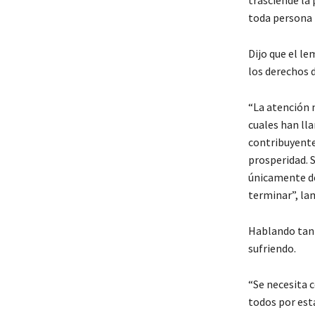
trasciende la 
toda persona
Dijo que el le
los derechos 
“La atención 
cuales han ll
contribuyente
prosperidad. 
únicamente deb
terminar”, la
Hablando tant
sufriendo.
“Se necesita c
todos por est