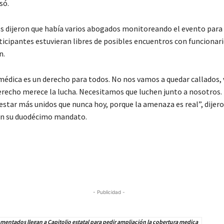
só.
s dijeron que había varios abogados monitoreando el evento para
ticipantes estuvieran libres de posibles encuentros con funcionar
n.
médica es un derecho para todos. No nos vamos a quedar callados,
derecho merece la lucha. Necesitamos que luchen junto a nosotros.
star más unidos que nunca hoy, porque la amenaza es real”, dijero
en su duodécimo mandato.
- Publicidad -
entados llegan a Capitolio estatal para pedir ampliación la cobertura medica