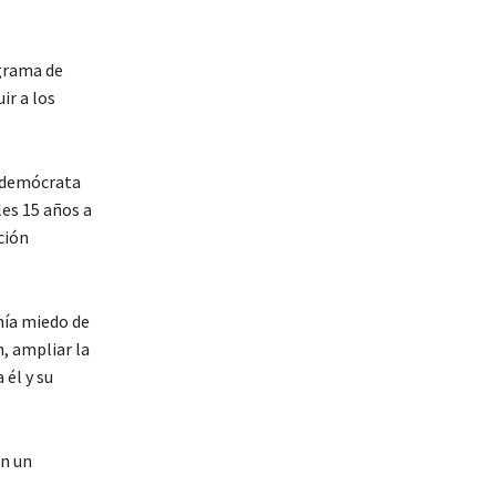
ograma de
ir a los
, demócrata
les 15 años a
ción
nía miedo de
, ampliar la
 él y su
en un