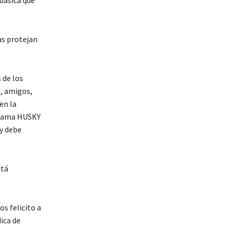
 básica que
as protejan
 de los
, amigos,
en la
ograma HUSKY
 y debe
stá
os felicito a
ica de