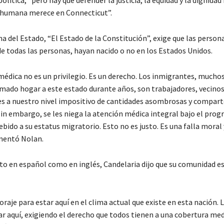
política, “pero hay que defender la justicia, la equidad y la dignidad
 humana merece en Connecticut”.
ma del Estado, “El Estado de la Constitución”, exige que las person
de todas las personas, hayan nacido o no en los Estados Unidos.
médica no es un privilegio. Es un derecho. Los inmigrantes, muchos
amado hogar a este estado durante años, son trabajadores, vecinos
s a nuestro nivel impositivo de cantidades asombrosas y compart
Sin embargo, se les niega la atención médica integral bajo el pr
ido a su estatus migratorio. Esto no es justo. Es una falla moral
mentó Nolan.
o en español como en inglés, Candelaria dijo que su comunidad e
oraje para estar aquí en el clima actual que existe en esta nación. L
ar aquí, exigiendo el derecho que todos tienen a una cobertura med