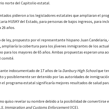
rio norte del Capitolio estatal.
tados pidieron a los legisladores estatales que ampliaran el pr
aria HUSKY del Estado, para personas de bajos ingresos, para inclu
a 26 años.
 de ley, propuesto por el representante hispano Juan Candelaria
 ampliaría la cobertura para los jóvenes inmigrantes de los actua
omo para los mayores de 65 años. Ambas propuestas esperan una ac
l comité.
iante indocumentado de 17 años de la
Danbury High School
que te
nto y posiblemente ser detenido por las autoridades de inmigración
n el programa estatal significaría mejores resultados de salud para
no quiso revelar su nombre debido a la posibilidad de convertirse 
.S. Immigration and Customs Enforcement
(ICE).