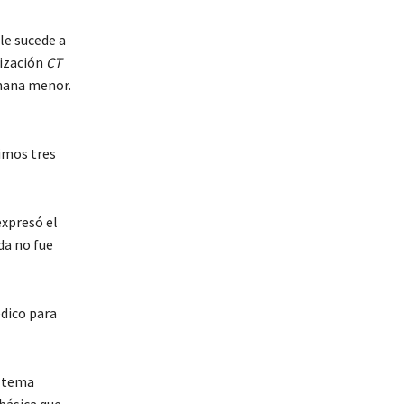
le sucede a
nización
CT
mana menor.
imos tres
expresó el
da no fue
dico para
l tema