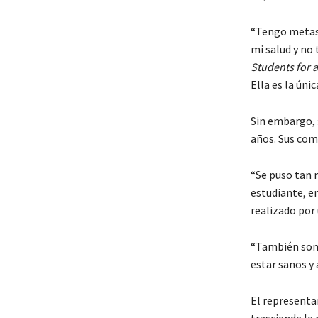
“Tengo metas d
mi salud y no
Students for 
Ella es la úni
Sin embargo, 
años. Sus com
“Se puso tan 
estudiante, e
realizado por 
“También som
estar sanos y 
El representa