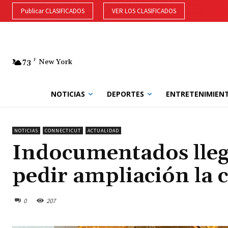
Publicar CLASIFICADOS
VER LOS CLASIFICADOS
73
F
New York
NOTICIAS
DEPORTES
ENTRETENIMIEN
NOTICIAS
CONNECTICUT
ACTUALIDAD
Indocumentados llega
pedir ampliación la 
0
207