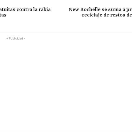
tuitas contra la rabia
New Rochelle se suma a p
tas
reciclaje de restos d
- Publicidad -