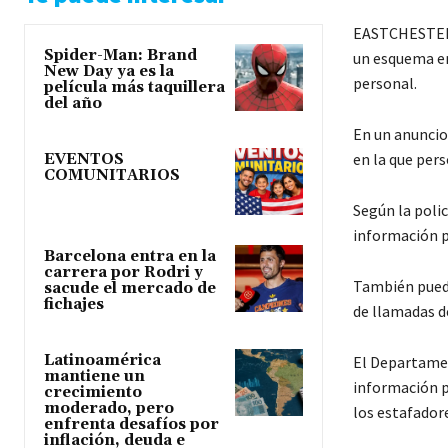
EASTCHESTER.-
Spider-Man: Brand
un esquema en
New Day ya es la
personal.
película más taquillera
del año
En un anuncio
en la que per
EVENTOS
COMUNITARIOS
Según la polic
información p
Barcelona entra en la
carrera por Rodri y
También puede
sacude el mercado de
fichajes
de llamadas de
Latinoamérica
El Departamen
mantiene un
información p
crecimiento
moderado, pero
los estafador
enfrenta desafíos por
inflación, deuda e