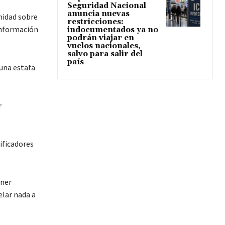
Seguridad Nacional
anuncia nuevas
nidad sobre
restricciones:
información
indocumentados ya no
podrán viajar en
vuelos nacionales,
salvo para salir del
país
 una estafa
r
ificadores
ener
elar nada a