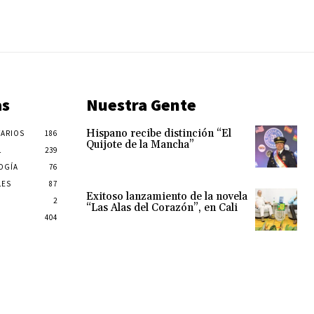
as
Nuestra Gente
Hispano recibe distinción “El
ARIOS
186
Quijote de la Mancha”
L
239
OGÍA
76
LES
87
Exitoso lanzamiento de la novela
2
“Las Alas del Corazón”, en Cali
404