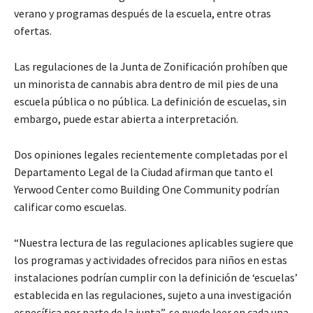
verano y
programas
después de la escuela, entre otras
ofertas.
Las regulaciones de la Junta de Zonificación prohíben que
un minorista de
cannabis
abra dentro de
mil
pies de una
escuela pública o no pública. La definición de escuelas, sin
embargo, puede estar abierta a interpretación.
Dos opiniones legales recientemente completadas por el
Departamento Legal de la
C
iudad afirman que tanto el
Yerwood Center
como
Building One Community
podrían
calificar como escuelas.
“
Nuestra lectura de las regulaciones aplicables sugiere que
los programas y actividades ofrecidos para niños en estas
instalaciones podrían cumplir con la definición de ‘escuelas’
establecida en las regulaciones, sujeto a una investigación
específica por parte de la junta”, se
puede leer
en cada una