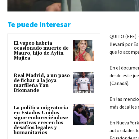
Te puede interesar
QUITO (EFE).- 
El vapeo habría
llevará por Es
ocasionado muerte de
que lo acomp
Mauro, hijo de Aylín
Mujica
En el documen
desde este ju
Real Madrid, a un paso
de fichar a la joya
(Canadá).
marfileña Yan
Diomande
En las mencio
más detalles e
La política migratoria
en Estados Unidos
sigue endureciéndose
En Nueva York
mientras crecen los
desafíos legales y
autoridades lo
humanitarios
Ecuador dentr