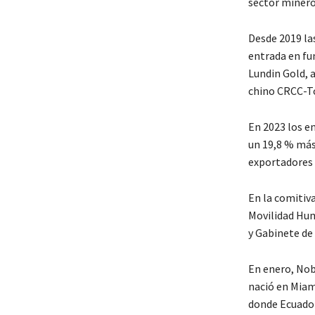
sector minero
Desde 2019 la
entrada en fu
Lundin Gold, a
chino CRCC-T
En 2023 los en
un 19,8 % más
exportadores 
En la comitiv
Movilidad Hum
y Gabinete de 
En enero, Nobo
nació en Miami
donde Ecuador 