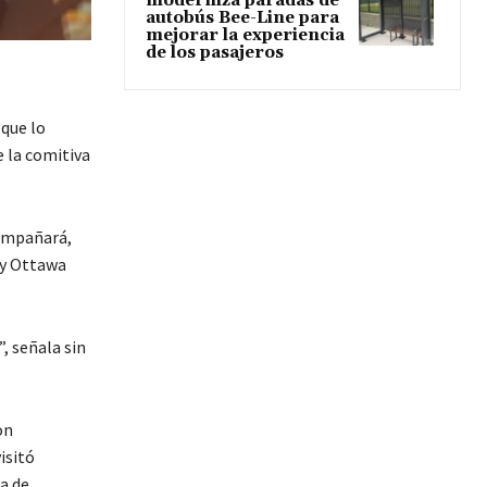
moderniza paradas de
autobús Bee-Line para
mejorar la experiencia
de los pasajeros
 que lo
e la comitiva
compañará,
 y Ottawa
, señala sin
on
isitó
a de