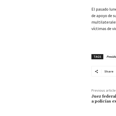
El pasado lun
de apoyo de s
multilaterales
víctimas de vi
TAGS
Preside
Share
Previous article
Juez federa
a policías 