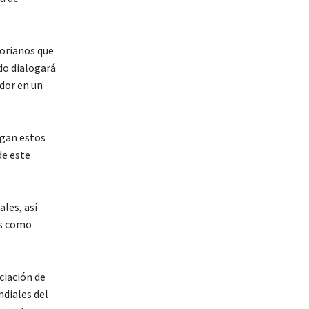
torianos que
do dialogará
ador en un
ngan estos
de este
les, así
os como
ciación de
diales del