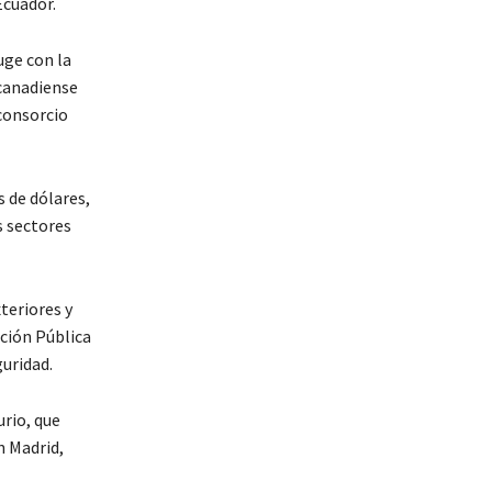
Ecuador.
uge con la
 canadiense
 consorcio
s de dólares,
s sectores
teriores y
ción Pública
guridad.
urio, que
n Madrid,