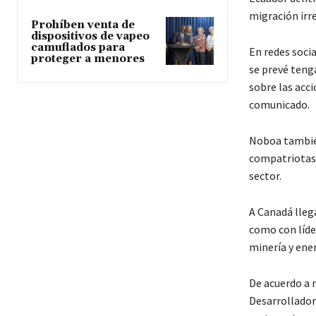
migración irre
Prohíben venta de
dispositivos de vapeo
camuflados para
En redes soci
proteger a menores
se prevé teng
sobre las acci
comunicado.
Noboa también
compatriotas c
sector.
A Canadá lleg
como con líde
minería y ene
De acuerdo a 
Desarrollador