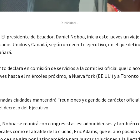
- Publicidad -
El presidente de Ecuador, Daniel Noboa, inicia este jueves un viaje
tados Unidos y Canadá, según un decreto ejecutivo, en el que defin
añará.
to declara en comisión de servicios a la comitiva oficial que lo a
eves hasta el miércoles próximo, a Nueva York (EE.UU.) y a Toronto
nadas ciudades mantendrá “reuniones y agenda de carácter oficial”
l decreto del Ejecutivo.
, Noboa se reunirá con congresistas estadounidenses y también c
cales como el alcalde de la ciudad, Eric Adams, que el año pasado v
o de una gira por Latinoamérica para buscar soluciones a la llegad