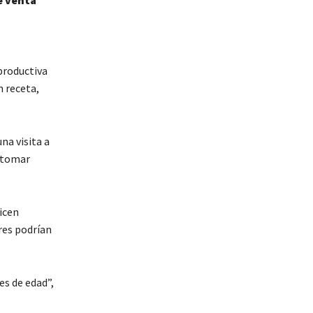
e venta
productiva
n receta,
na visita a
e tomar
icen
res podrían
s de edad”,