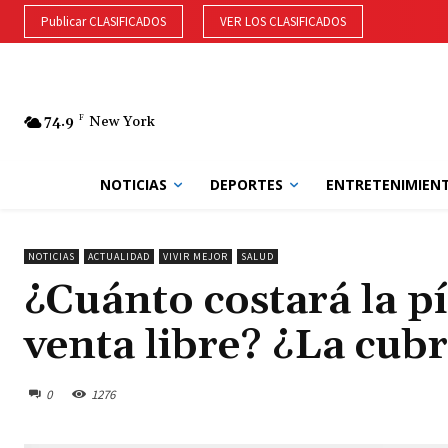
Publicar CLASIFICADOS
VER LOS CLASIFICADOS
74.9
F
New York
NOTICIAS
DEPORTES
ENTRETENIMIEN
NOTICIAS
ACTUALIDAD
VIVIR MEJOR
SALUD
¿Cuánto costará la p
venta libre? ¿La cubr
0
1276