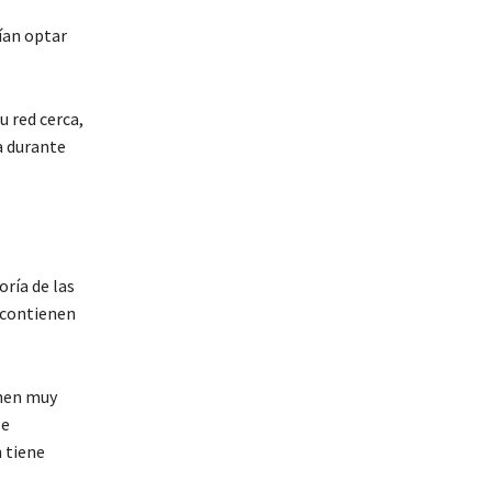
ían optar
u red cerca,
a durante
ría de las
 contienen
enen muy
se
n tiene