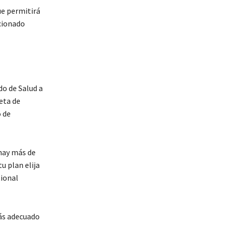
ue permitirá
cionado
do de Salud a
eta de
o de
 hay más de
u plan elija
tional
más adecuado