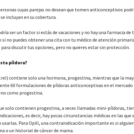
ersonas cuyas parejas no desean que tomen anticonceptivos podr
 se incluyan en su cobertura.
odría ser un factor si estás de vacaciones y no hay una farmacia de t
o si no puedes obtener una cita con tu médico de atención primari
ara discutir tus opciones, pero no quieres estar sin protección.
esta píldora?
trel) contiene solo una hormona, progestina, mientras que la mayo
te 60 formulaciones de píldoras anticonceptivas en el mercado
eno como progestina.
que solo contienen progestina, a veces llamadas mini-píldoras, ti
dicaciones, es decir, hay pocas circunstancias médicas en las que 
 usarlas. Para Opill, una contraindicación importante es si alguie
a o un historial de cáncer de mama.