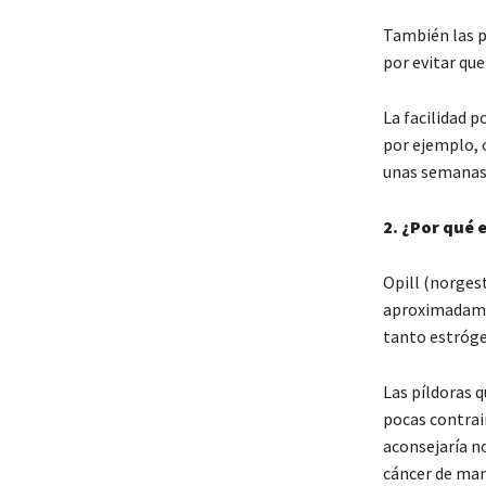
También las p
por evitar que
La facilidad p
por ejemplo, 
unas semanas p
2. ¿Por qué 
Opill (norges
aproximadamen
tanto estróg
Las píldoras 
pocas contrain
aconsejaría no
cáncer de mam