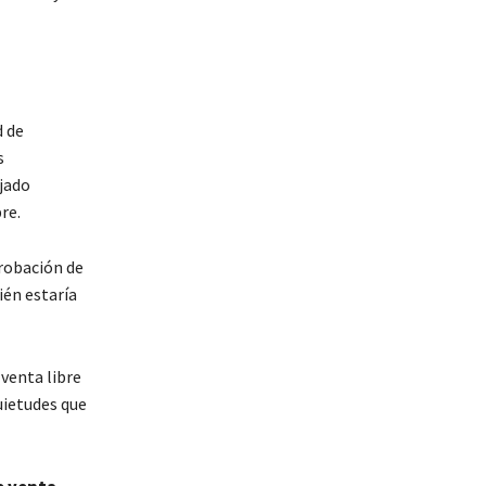
d de
s
jado
re.
robación de
ién estaría
venta libre
uietudes que