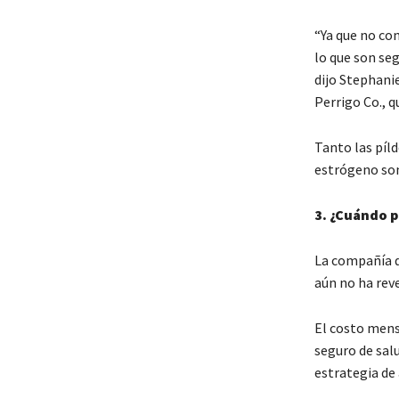
“Ya que no co
lo que son se
dijo Stephanie
Perrigo Co., q
Tanto las píl
estrógeno son
3.
¿Cuándo p
La compañía di
aún no ha rev
El costo mens
seguro de sal
estrategia de