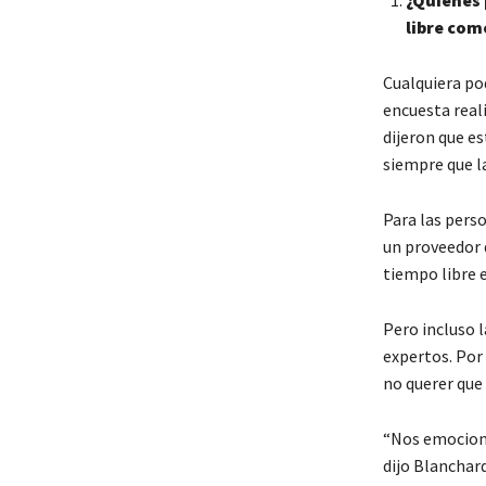
¿Quiénes 
libre com
Cualquiera po
encuesta real
dijeron que es
siempre que l
Para las perso
un proveedor 
tiempo libre e
Pero incluso 
expertos. Por
no querer que 
“Nos emocionó
dijo Blanchard