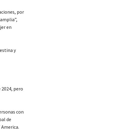
aciones, por
 amplia”,
jer en
estina y
e 2024, pero
personas con
pal de
 America.