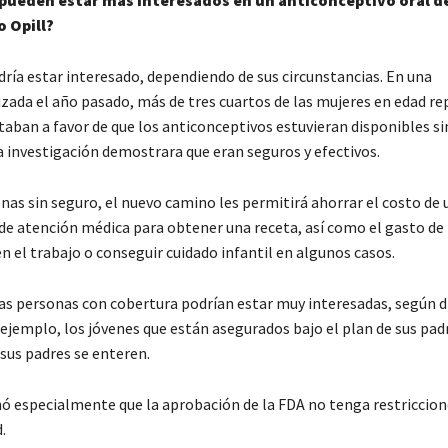
pueden estar más interesados en un anticonceptivo oral d
o Opill?
dría estar interesado, dependiendo de sus circunstancias. En una
izada el año pasado, más de tres cuartos de las mujeres en edad re
taban a favor de que los anticonceptivos estuvieran disponibles si
a investigación demostrara que eran seguros y efectivos.
nas sin seguro, el nuevo camino les permitirá ahorrar el costo de u
de atención médica para obtener una receta, así como el gasto d
n el trabajo o conseguir cuidado infantil en algunos casos.
las personas con cobertura podrían estar muy interesadas, según d
 ejemplo, los jóvenes que están asegurados bajo el plan de sus pad
sus padres se enteren.
 especialmente que la aprobación de la FDA no tenga restriccione
.