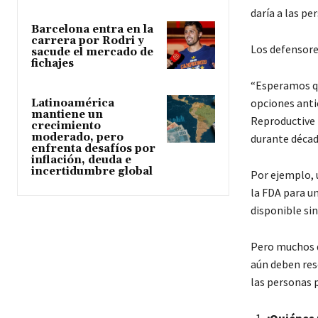
daría a las pe
Barcelona entra en la
carrera por Rodri y
Los defensore
sacude el mercado de
fichajes
“Esperamos qu
opciones antic
Latinoamérica
mantiene un
Reproductive 
crecimiento
moderado, pero
durante décad
enfrenta desafíos por
inflación, deuda e
incertidumbre global
Por ejemplo, 
la FDA para u
disponible sin
Pero muchos de
aún deben res
las personas 