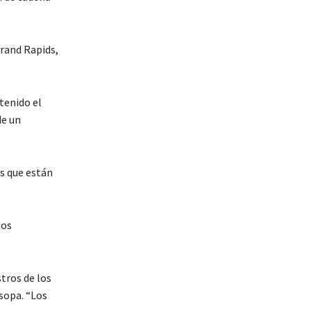
Grand Rapids,
tenido el
de un
s que están
mos
tros de los
sopa. “Los