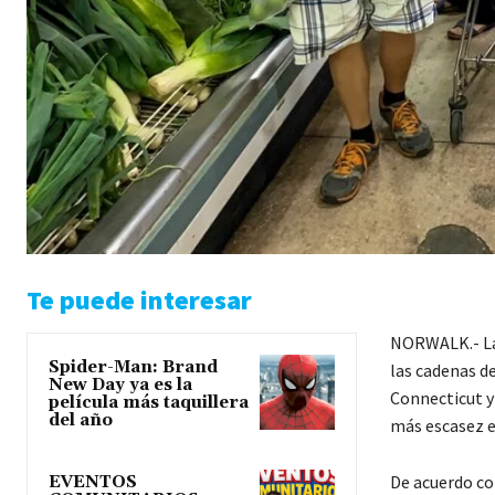
Te puede interesar
NORWALK.- La 
Spider-Man: Brand
las cadenas d
New Day ya es la
Connecticut y
película más taquillera
del año
más escasez e
De acuerdo co
EVENTOS