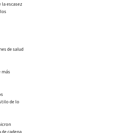
 la escasez
 los
nes de salud
e más
os
tilo de lo
micron
a de cadena