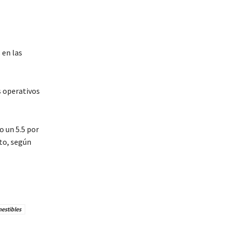
 en las
s operativos
o un 5.5 por
nto, según
estibles