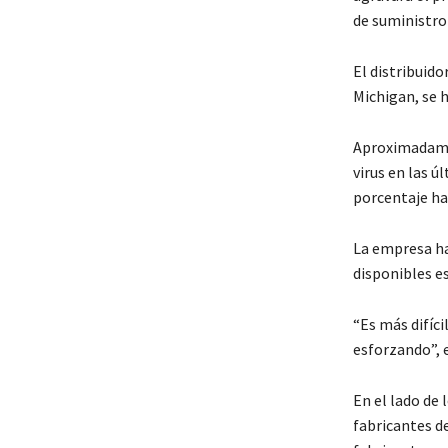
de suministr
El distribuid
Michigan, se h
Aproximadamen
virus en las 
porcentaje ha
La empresa ha
disponibles e
“Es más difíc
esforzando”, 
En el lado de
fabricantes d