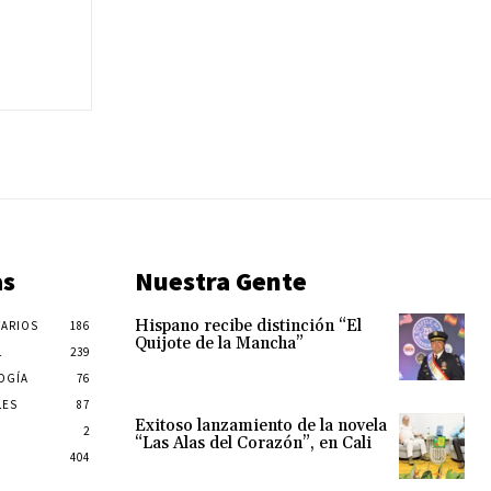
as
Nuestra Gente
Hispano recibe distinción “El
ARIOS
186
Quijote de la Mancha”
L
239
OGÍA
76
LES
87
Exitoso lanzamiento de la novela
2
“Las Alas del Corazón”, en Cali
404