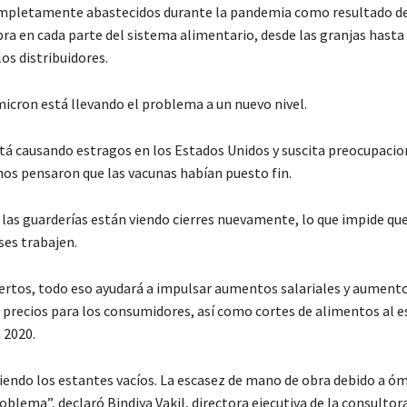
mpletamente abastecidos durante la pandemia como resultado de
ra en cada parte del sistema alimentario, desde las granjas hasta
los distribuidores.
icron está llevando el problema a un nuevo nivel.
stá causando estragos en los Estados Unidos y suscita preocupacio
hos pensaron que las vacunas habían puesto fin.
y las guarderías están viendo cierres nuevamente, lo que impide qu
es trabajen.
ertos, todo eso ayudará a impulsar aumentos salariales y aument
 precios para los consumidores, así como cortes de alimentos al es
n 2020.
iendo los estantes vacíos. La escasez de mano de obra debido a ó
oblema”, declaró Bindiya Vakil, directora ejecutiva de la consultor