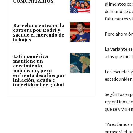
COMUNITARIOS
alimentos co
de mano de ob
fabricantes y 
Barcelona entra en la
carrera por Rodri y
Pero ahora óm
sacude el mercado de
fichajes
La variante e
a las que muc
Latinoamérica
mantiene un
crecimiento
moderado, pero
Las escuelas 
enfrenta desafíos por
estadounidens
inflación, deuda e
incertidumbre global
Según los exp
repentinos de
que se vivió e
“Ya estamos v
agravará el pr