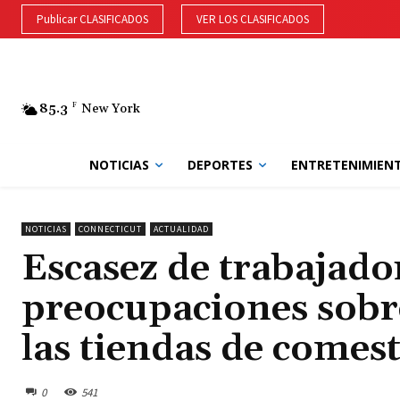
Publicar CLASIFICADOS
VER LOS CLASIFICADOS
85.3
F
New York
NOTICIAS
DEPORTES
ENTRETENIMIEN
NOTICIAS
CONNECTICUT
ACTUALIDAD
Escasez de trabajado
preocupaciones sobre
las tiendas de comest
0
541