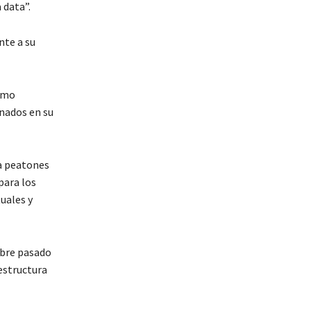
 data”.
nte a su
ismo
onados en su
ra peatones
para los
uales y
mbre pasado
 estructura