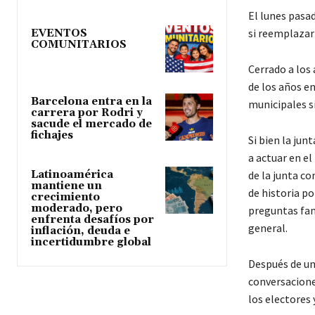
El lunes pasad
si reemplazar 
EVENTOS
COMUNITARIOS
Cerrado a los
de los años en
Barcelona entra en la
municipales si
carrera por Rodri y
sacude el mercado de
fichajes
Si bien la ju
a actuar en e
de la junta c
Latinoamérica
mantiene un
de historia po
crecimiento
moderado, pero
preguntas fami
enfrenta desafíos por
general.
inflación, deuda e
incertidumbre global
Después de una
conversacione
los electores 