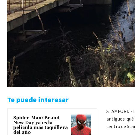
Te puede interesar
STAMFORD.- Du
Spider-Man: Brand
antiguos: qué
New Day ya es la
centro de Sta
película más taquillera
del año