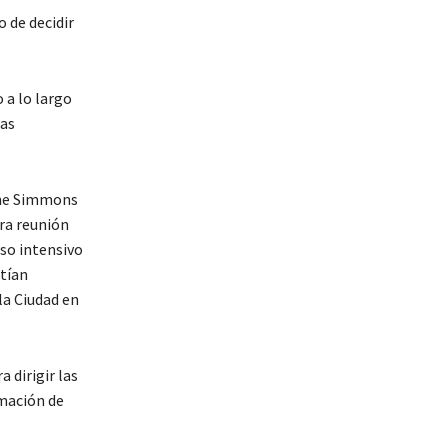
 de decidir
 a lo largo
zas
line Simmons
ra reunión
rso intensivo
etían
la Ciudad en
 dirigir las
rmación de