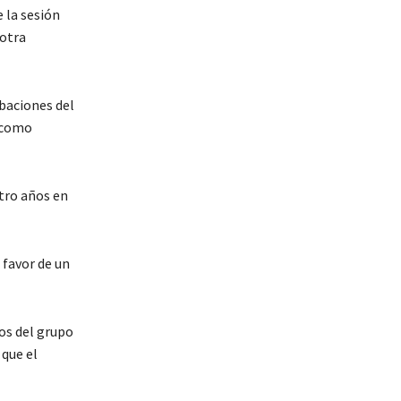
e la sesión
 otra
obaciones del
como
tro años en
 favor de un
ros del grupo
que el