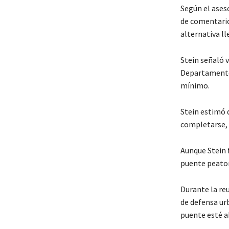
Según el aseso
de comentario
alternativa ll
Stein señaló v
Departamento 
mínimo.
Stein estimó 
completarse, s
Aunque Stein f
puente peatona
Durante la reu
de defensa ur
puente esté a