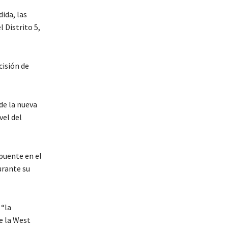
ida, las
 Distrito 5,
cisión de
de la nueva
vel del
puente en el
urante su
 “la
e la West