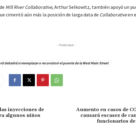
 de
Mill River Collaborative
, Arthur Selkowitz, también apoyó un p
que cimentó aún más la posición de larga data de
Collaborative
en e
- Publicidad -
d debatirá si reemplazar o reconstruir el puente de la West Main Street
as inyecciones de
Aumento en casos de C
ra algunos niños
causará escasez de ca
funcionarios de