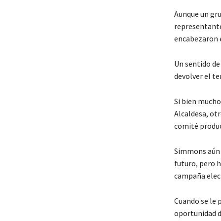
Aunque un gru
representante
encabezaron e
Un sentido de
devolver el t
Si bien muchos
Alcaldesa, ot
comité produci
Simmons aún t
futuro, pero 
campaña elect
Cuando se le 
oportunidad de