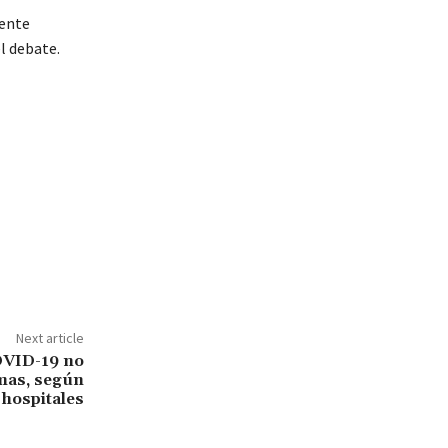
uente
l debate.
Next article
OVID-19 no
mas, según
 hospitales