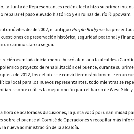
o, la Junta de Representantes recién electa hizo su primer intento
o reparar el paso elevado histórico y en ruinas del río Rippowam.
 automóviles desde 2002, el antiguo
Purple Bridge
se ha presentado
 cuestiones de preservación histórica, seguridad peatonal y finan
n un camino claro a seguir.
nta recién asentada inicialmente buscó alentar a la alcaldesa Caro
l polémico proyecto de rehabilitación del puente, durante su prime
ompleta de 2022, los debates se convirtieron rápidamente en un cu
lítica local para los nuevos representantes, todo mientras se rep
liares sobre cuál es la mejor opción para el barrio de West Side y 
 hora de acaloradas discusiones, la junta votó por unanimidad para
s sobre el puente al Comité de Operaciones y recopilar más info
y la nueva administración de la alcaldía.