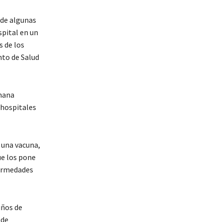
 de algunas
spital en un
s de los
nto de Salud
emana
 hospitales
 una vacuna,
ue los pone
fermedades
iños de
 de