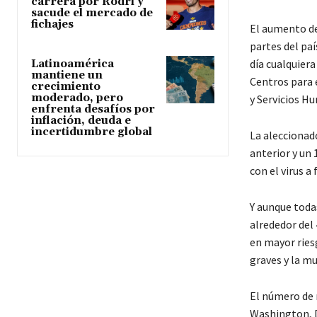
carrera por Rodri y
sacude el mercado de
fichajes
El aumento de 
partes del pa
día cualquiera
Latinoamérica
mantiene un
Centros para 
crecimiento
moderado, pero
y Servicios H
enfrenta desafíos por
inflación, deuda e
incertidumbre global
La aleccionad
anterior y un
con el virus a
Y aunque todas
alrededor del
en mayor ries
graves y la mu
El número de 
Washington, D.