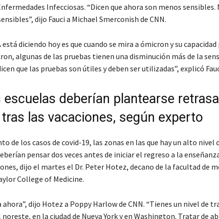
 Enfermedades Infecciosas. “Dicen que ahora son menos sensibles.
ensibles”, dijo Fauci a Michael Smerconish de CNN.
 está diciendo hoy es que cuando se mira a ómicron y su capacidad
ron, algunas de las pruebas tienen una disminución más de la sensi
icen que las pruebas son útiles y deben ser utilizadas”, explicó Fauc
 escuelas deberían plantearse retrasa
 tras las vacaciones, según experto
o de los casos de covid-19, las zonas en las que hay un alto nivel 
eberían pensar dos veces antes de iniciar el regreso a la enseñanz
iones, dijo el martes el Dr. Peter Hotez, decano de la facultad de m
aylor College of Medicine.
ía ahora”, dijo Hotez a Poppy Harlow de CNN. “Tienes un nivel de t
 noreste, en la ciudad de Nueva York y en Washington. Tratar de ab