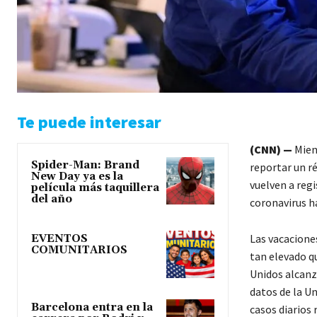
Te puede interesar
(CNN) —
Mient
Spider-Man: Brand
reportar un ré
New Day ya es la
vuelven a reg
película más taquillera
del año
coronavirus ha
Las vacacione
EVENTOS
COMUNITARIOS
tan elevado qu
Unidos alcanzó
datos de la U
Barcelona entra en la
casos diarios 