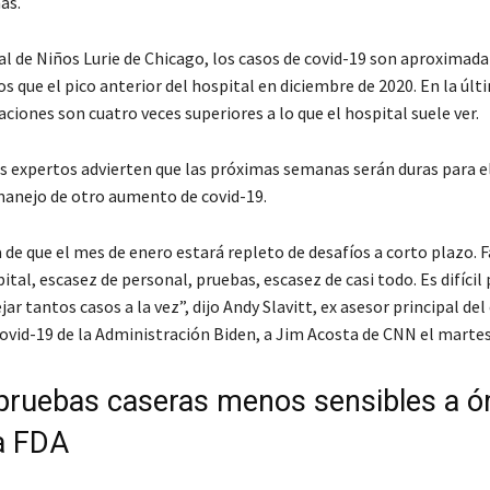
as.
tal de Niños Lurie de Chicago, los casos de covid-19 son aproxima
s que el pico anterior del hospital en diciembre de 2020. En la úl
aciones son cuatro veces superiores a lo que el hospital suele ver.
os expertos advierten que las próximas semanas serán duras para el
anejo de otro aumento de covid-19.
de que el mes de enero estará repleto de desafíos a corto plazo. F
tal, escasez de personal, pruebas, escasez de casi todo. Es difícil 
r tantos casos a la vez”, dijo Andy Slavitt, ex asesor principal del
covid-19 de la Administración Biden, a Jim Acosta de CNN el martes
 pruebas caseras menos sensibles a ó
a FDA