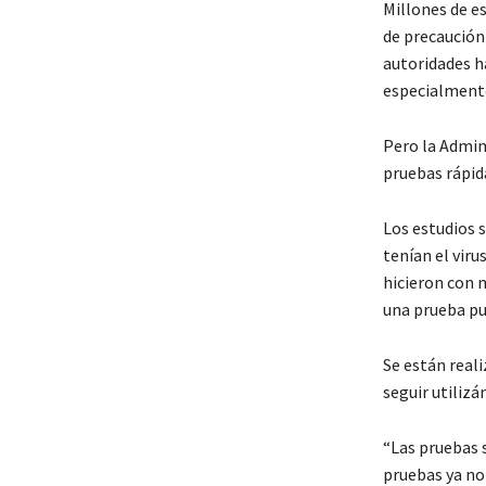
Millones de e
de precaución 
autoridades h
especialmente
Pero la Admin
pruebas rápid
Los estudios 
tenían el viru
hicieron con m
una prueba pu
Se están real
seguir utilizá
“Las pruebas s
pruebas ya no 