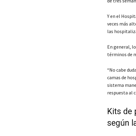
de tres seman
Y en el Hospi
veces más alto
las hospitaliz
En general, l
términos de m
“No cabe duda 
camas de hospi
sistema maneja
respuesta al 
Kits de
según l