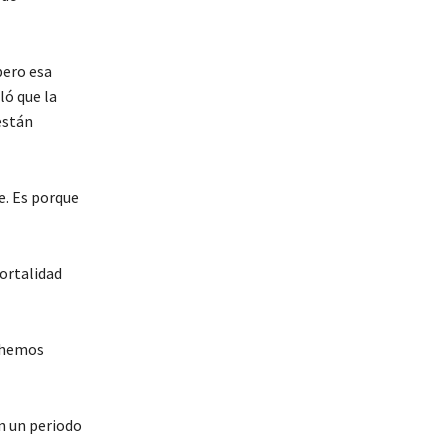
pero esa
ló que la
están
e. Es porque
mortalidad
s hemos
en un periodo