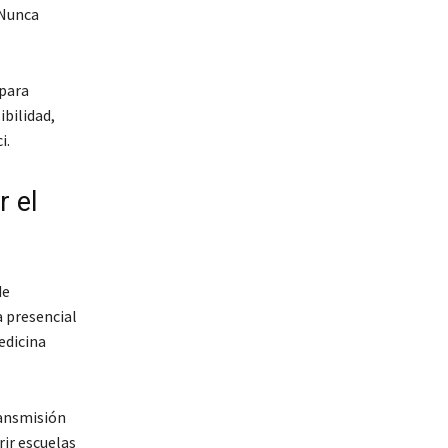
 Nunca
 para
bilidad,
i.
r el
de
a presencial
edicina
ransmisión
rir escuelas