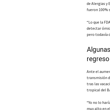
de Alergias y
fueron 100% s
“Lo que la FDA
detectar ómic
pero todavía d
Algunas
regreso
Ante el aument
transmisión d
tras las vacac
tropical del B
“Yo no lo har
muy alto en el