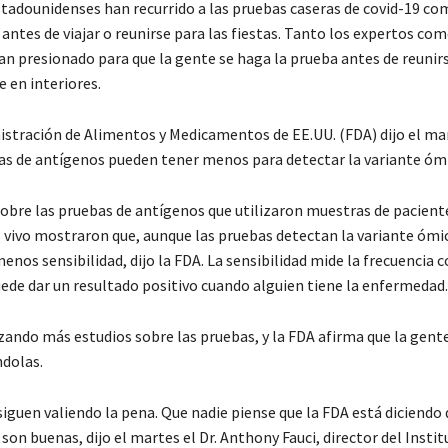
stadounidenses han recurrido a las pruebas caseras de covid-19 c
antes de viajar o reunirse para las fiestas. Tanto los expertos com
an presionado para que la gente se haga la prueba antes de reunirs
 en interiores.
istración de Alimentos y Medicamentos de EE.UU. (FDA) dijo el mar
as de antígenos pueden tener menos para detectar la variante óm
sobre las pruebas de antígenos que utilizaron muestras de pacient
s vivo mostraron que, aunque las pruebas detectan la variante ómi
enos sensibilidad, dijo la FDA. La sensibilidad mide la frecuencia c
ede dar un resultado positivo cuando alguien tiene la enfermedad.
izando más estudios sobre las pruebas, y la FDA afirma que la gent
ndolas.
iguen valiendo la pena. Que nadie piense que la FDA está diciendo 
son buenas, dijo el martes el Dr. Anthony Fauci, director del Insti