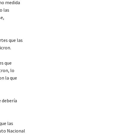
omo medida
o las
e,
tes que las
icron.
es que
cron, lo
on la que
e debería
que las
tuto Nacional