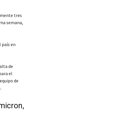
damente tres
tima semana,
 país en
alta de
para el
 equipo de
.
micron,