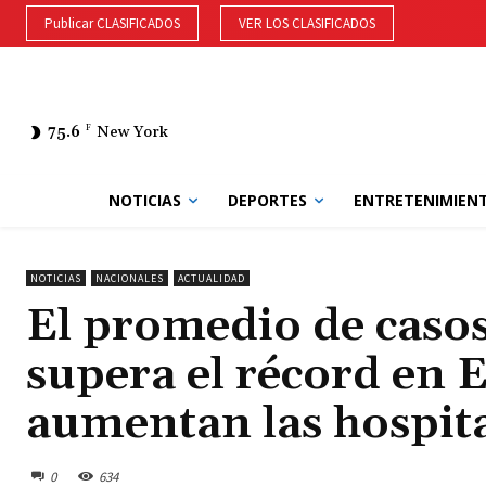
Publicar CLASIFICADOS
VER LOS CLASIFICADOS
75.6
F
New York
NOTICIAS
DEPORTES
ENTRETENIMIEN
NOTICIAS
NACIONALES
ACTUALIDAD
El promedio de caso
supera el récord en 
aumentan las hospita
0
634