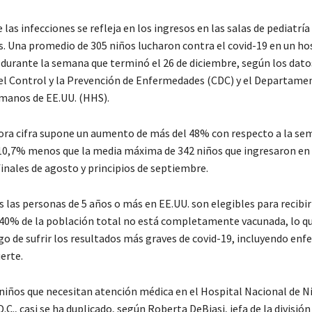
las infecciones se refleja en los ingresos en las salas de pediatría
ís. Una promedio de 305 niños lucharon contra el covid-19 en un ho
 durante la semana que terminó el 26 de diciembre, según los dato
el Control y la Prevención de Enfermedades (CDC) y el Departame
umanos de EE.UU. (HHS).
ora cifra supone un aumento de más del 48% con respecto a la s
 10,7% menos que la media máxima de 342 niños que ingresaron en
 finales de agosto y principios de septiembre.
 las personas de 5 años o más en EE.UU. son elegibles para recibir
 40% de la población total no está completamente vacunada, lo q
go de sufrir los resultados más graves de covid-19, incluyendo en
erte.
niños que necesitan atención médica en el Hospital Nacional de N
C., casi se ha duplicado, según Roberta DeBiasi, jefa de la división