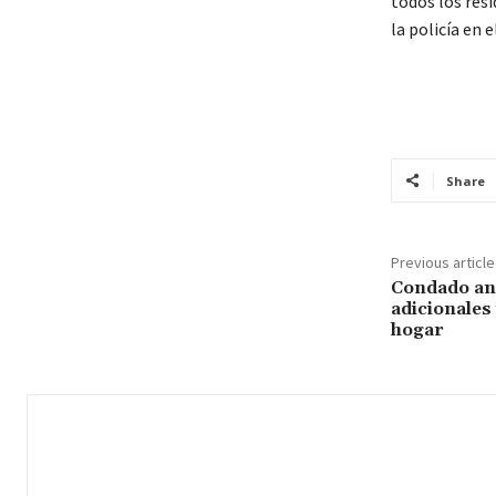
todos los res
la policía en 
Share
Previous article
Condado an
adicionales
hogar