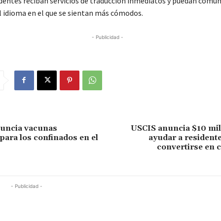
identes reciban servicios de traducción inmediatos y puedan comun
el idioma en el que se sientan más cómodos.
- Publicidad -
uncia vacunas
USCIS anuncia $10 mil
 para los confinados en el
ayudar a residente
convertirse en 
- Publicidad -