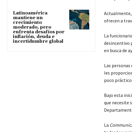
Actualmente, l
Latinoamérica
mantiene un
ofrecen a tra
crecimiento
moderado, pero
enfrenta desafíos por
La funcionaria
inflación, deuda e
incertidumbre global
desincentivo p
en busca de a
Las personas 
les proporcion
poco práctico
Bajo esta inic
que necesite s
Departamento 
La
Communica