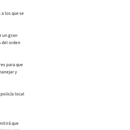
 a los que se
r un gran
s del orden
res para que
manejar y
policía local
itirá que