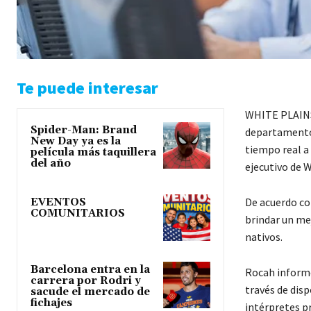
Te puede interesar
WHITE PLAINS.
Spider-Man: Brand
departamentos
New Day ya es la
tiempo real a
película más taquillera
del año
ejecutivo de 
De acuerdo con
EVENTOS
COMUNITARIOS
brindar un mej
nativos.
Barcelona entra en la
Rocah inform
carrera por Rodri y
través de disp
sacude el mercado de
fichajes
intérpretes p