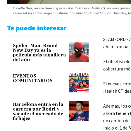
Lizvette Diaz, an enrollment specialist with Access Health CT answers questi
venue set up at the Ferguson Library in Stamford, Connecticut on Thursday, No
Te puede interesar
STAMFORD.- 
Spider-Man: Brand
abierta anual 
New Day ya es la
película más taquillera
del año
El objetivo d
cobertura méd
EVENTOS
COMUNITARIOS
Si nuevos con
Health CT
des
Barcelona entra en la
Además, los 
carrera por Rodri y
ahora tienen 
sacude el mercado de
fichajes
un cambio de 
inicio el 1 de