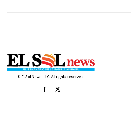
© El Sol News, LLC. All rights reserved.