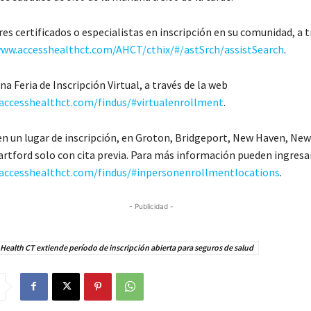
es certificados o especialistas en inscripción en su comunidad, a t
www.accesshealthct.com/AHCT/cthix/#/astSrch/assistSearch
.
una Feria de Inscripción Virtual, a través de la web
.accesshealthct.com/findus/#virtualenrollment
.
en un lugar de inscripción, en Groton, Bridgeport, New Haven, New 
rtford solo con cita previa. Para más información pueden ingresar
.accesshealthct.com/findus/#inpersonenrollmentlocations
.
- Publicidad -
Health CT extiende período de inscripción abierta para seguros de salud