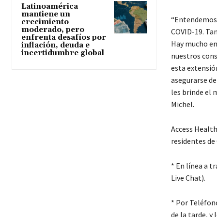
Latinoamérica
mantiene un
“Entendemos q
crecimiento
moderado, pero
COVID-19. Tam
enfrenta desafíos por
Hay mucho en 
inflación, deuda e
incertidumbre global
nuestros cons
esta extensió
asegurarse de 
les brinde el 
Michel.
Access Healt
residentes de
* En línea a t
Live Chat
).
* Por Teléfon
de la tarde, y