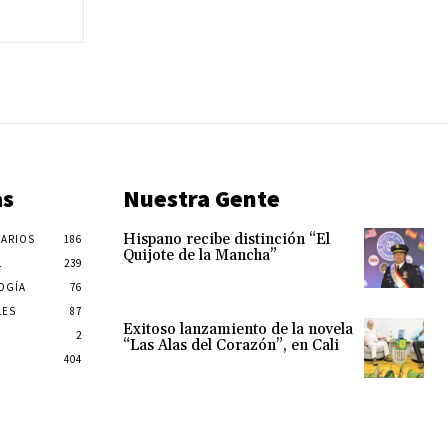
as
Nuestra Gente
Hispano recibe distinción “El
ARIOS
186
Quijote de la Mancha”
L
239
OGÍA
76
LES
87
Exitoso lanzamiento de la novela
2
“Las Alas del Corazón”, en Cali
404