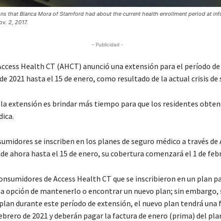
ons that Blanca Mora of Stamford had about the current health enrollment period at in
v. 2, 2017.
- Publicidad -
A
ccess Health CT
(AHCT) anunció una extensión para el período de 
de 2021 hasta el 15 de enero, como resultado de la actual crisis de 
e la extensión es brindar más tiempo para que los residentes obte
ica.
sumidores se inscriben en los planes de seguro médico a través de
de ahora hasta el 15 de enero, su cobertura comenzará el 1 de febr
consumidores de
Access Health CT
que se inscribieron en un plan p
la opción de mantenerlo o encontrar un nuevo plan; sin embargo, s
plan durante este período de extensión, el nuevo plan tendrá una 
 febrero de 2021 y deberán pagar la factura de enero (prima) del plan