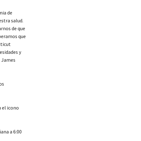
mia de
stra salud.
arnos de que
speramos que
ticut
esidades y
, James
os
 el icono
ñana a 6:00