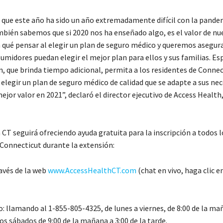
ue este año ha sido un año extremadamente difícil con la pande
bién sabemos que si 2020 nos ha enseñado algo, es el valor de nue
qué pensar al elegir un plan de seguro médico y queremos asegur
umidores puedan elegir el mejor plan para ellos y sus familias. E
n, que brinda tiempo adicional, permita a los residentes de Connec
elegir un plan de seguro médico de calidad que se adapte a sus nec
mejor valor en 2021”, declaró el director ejecutivo de
Access Health
h CT
seguirá ofreciendo ayuda gratuita para la inscripción a todos l
 Connecticut durante la extensión:
ravés de la web
www.AccessHealthCT.com
(chat en vivo, haga
clic
en
o: llamando al 1-855-805-4325, de lunes a viernes, de
8:00 de la ma
 los sábados de 9:00 de la mañana a 3:00 de la tarde.