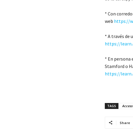
* Con corredor
web
https://
* A través de 
https://learn
* En persona 
Stamford o Ha
https://learn
TAGS
Access 
Share