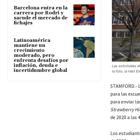
Barcelona entra en la
carrera por Rodri y
sacude el mercado de
fichajes
Latinoamérica
mantiene un
crecimiento
moderado, pero
enfrenta desafíos por
inflación, deuda e
Las solicitudes d
incertidumbre global
la foto, la Hart 
STAMFORD.- La
para las escu
para enviar la
Strawberry Hil
de 2020 a las 4
Los estudiante