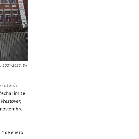
lar 2021-2022. En
 lotería
fecha límite
,
Westover
,
e noviembre
 1º de enero