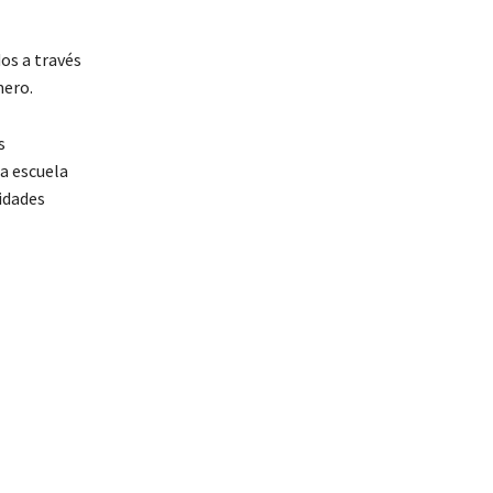
dos a través
mero.
s
a escuela
ridades