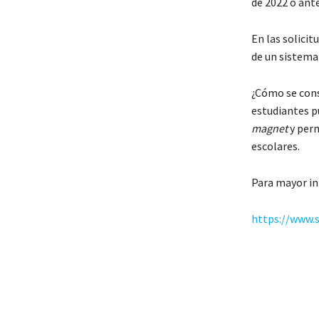
de 2022 o ante
En las solicit
de un sistema
¿Cómo se cons
estudiantes p
magnet
y perm
escolares.
Para mayor in
https://www.