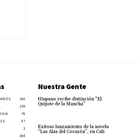
as
Nuestra Gente
Hispano recibe distinción “El
ARIOS
186
Quijote de la Mancha”
L
239
OGÍA
76
LES
87
Exitoso lanzamiento de la novela
2
“Las Alas del Corazón”, en Cali
404