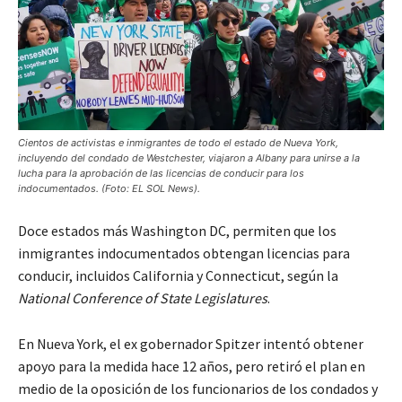
Cientos de activistas e inmigrantes de todo el estado de Nueva York,
incluyendo del condado de Westchester, viajaron a Albany para unirse a la
lucha para la aprobación de las licencias de conducir para los
indocumentados. (Foto: EL SOL News).
Doce estados más Washington DC, permiten que los
inmigrantes indocumentados obtengan licencias para
conducir, incluidos California y Connecticut, según la
National Conference of State Legislatures
.
En Nueva York, el ex gobernador Spitzer intentó obtener
apoyo para la medida hace 12 años, pero retiró el plan en
medio de la oposición de los funcionarios de los condados y