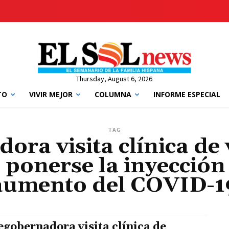
Thursday, August 6, 2026
TO
VIVIR MEJOR
COLUMNA
INFORME ESPECIAL
TAG
ora visita clínica de
a ponerse la inyecció
aumento del COVID-1
egobernadora visita clínica de