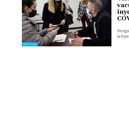
vac
iny
COV
Vicego
la iny
NOTICIAS