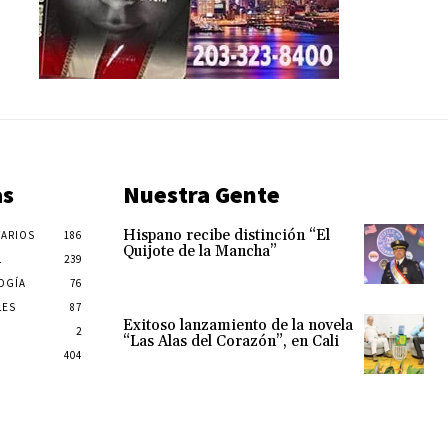
as
Nuestra Gente
Hispano recibe distinción “El
ARIOS
186
Quijote de la Mancha”
L
239
OGÍA
76
LES
87
Exitoso lanzamiento de la novela
2
“Las Alas del Corazón”, en Cali
404