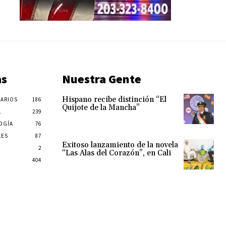
as
Nuestra Gente
Hispano recibe distinción “El
ARIOS
186
Quijote de la Mancha”
L
239
OGÍA
76
LES
87
Exitoso lanzamiento de la novela
2
“Las Alas del Corazón”, en Cali
404