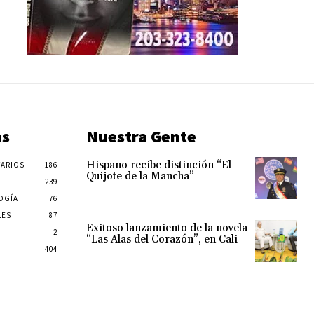
as
Nuestra Gente
Hispano recibe distinción “El
ARIOS
186
Quijote de la Mancha”
L
239
OGÍA
76
LES
87
Exitoso lanzamiento de la novela
2
“Las Alas del Corazón”, en Cali
404