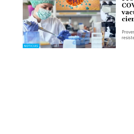
COV
vac
cie
Proven
resist
NOTICIAS