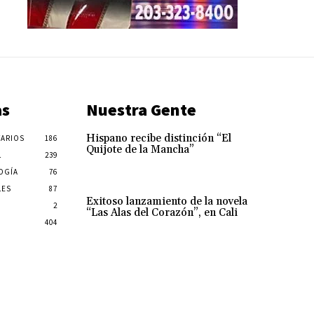
as
Nuestra Gente
Hispano recibe distinción “El
ARIOS
186
Quijote de la Mancha”
L
239
OGÍA
76
LES
87
Exitoso lanzamiento de la novela
2
“Las Alas del Corazón”, en Cali
404