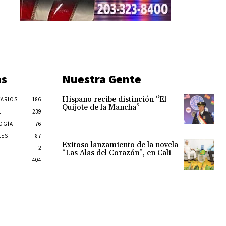
as
Nuestra Gente
Hispano recibe distinción “El
ARIOS
186
Quijote de la Mancha”
L
239
OGÍA
76
LES
87
Exitoso lanzamiento de la novela
2
“Las Alas del Corazón”, en Cali
404