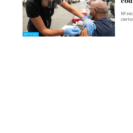
cód
NY ini
cierto
NOTICIAS