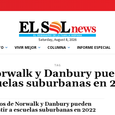
Saturday, August 8, 2026
TO
VIVIR MEJOR
COLUMNA
INFORME ESPECIAL
TAG
rwalk y Danbury pued
uelas suburbanas en 
os de Norwalk y Danbury pueden
stir a escuelas suburbanas en 2022