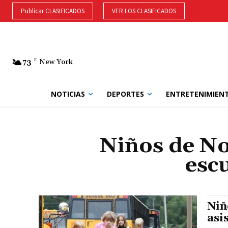
Publicar CLASIFICADOS
VER LOS CLASIFICADOS
73
F
New York
NOTICIAS
DEPORTES
ENTRETENIMIEN
Niños de No
esc
Niñ
asi