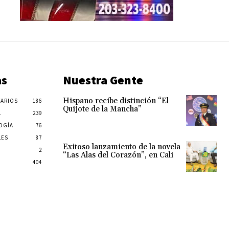
as
Nuestra Gente
Hispano recibe distinción “El
ARIOS
186
Quijote de la Mancha”
L
239
OGÍA
76
LES
87
Exitoso lanzamiento de la novela
2
“Las Alas del Corazón”, en Cali
404