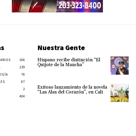
as
Nuestra Gente
Hispano recibe distinción “El
ARIOS
186
Quijote de la Mancha”
L
239
OGÍA
76
LES
87
Exitoso lanzamiento de la novela
2
“Las Alas del Corazón”, en Cali
404