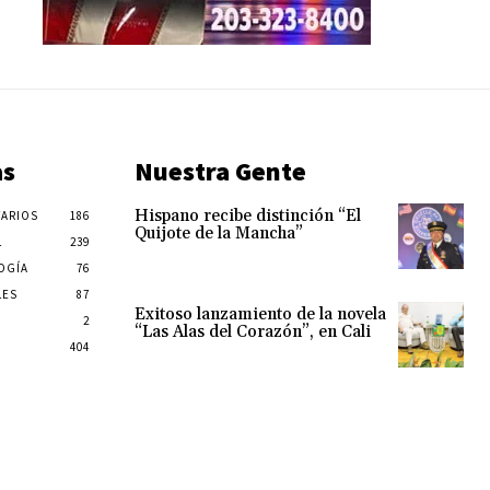
as
Nuestra Gente
Hispano recibe distinción “El
ARIOS
186
Quijote de la Mancha”
L
239
OGÍA
76
LES
87
Exitoso lanzamiento de la novela
2
“Las Alas del Corazón”, en Cali
404