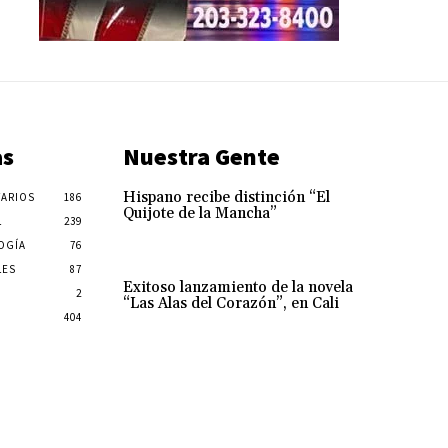
as
Nuestra Gente
Hispano recibe distinción “El
ARIOS
186
Quijote de la Mancha”
L
239
OGÍA
76
LES
87
Exitoso lanzamiento de la novela
2
“Las Alas del Corazón”, en Cali
404