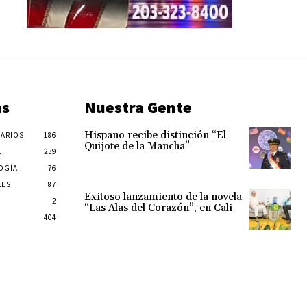
as
Nuestra Gente
Hispano recibe distinción “El
ARIOS
186
Quijote de la Mancha”
L
239
OGÍA
76
LES
87
Exitoso lanzamiento de la novela
2
“Las Alas del Corazón”, en Cali
404