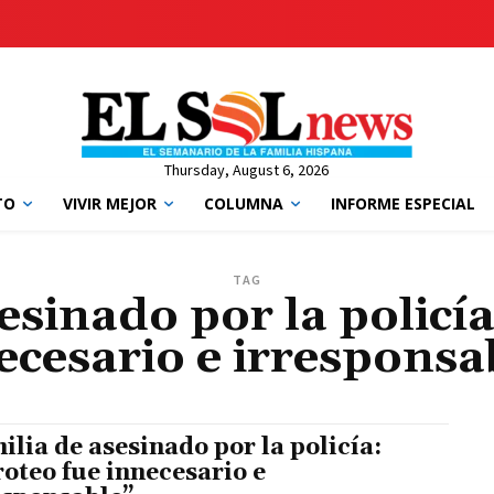
Thursday, August 6, 2026
TO
VIVIR MEJOR
COLUMNA
INFORME ESPECIAL
TAG
esinado por la policía
ecesario e irresponsa
ilia de asesinado por la policía:
roteo fue innecesario e