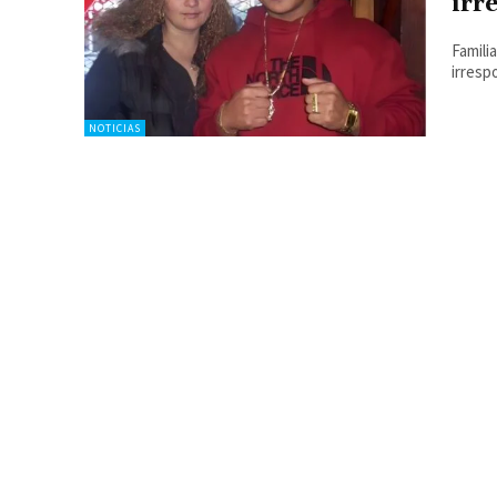
irr
Famili
irresp
NOTICIAS