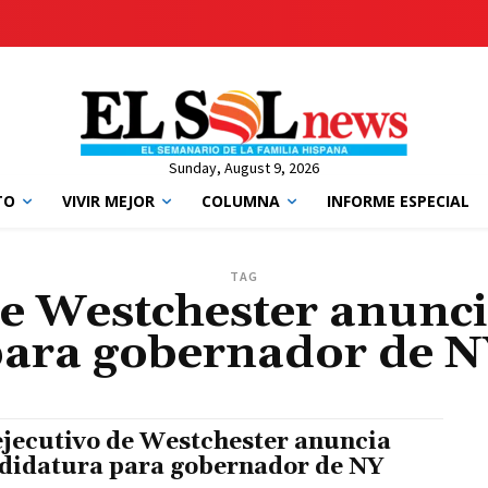
Sunday, August 9, 2026
TO
VIVIR MEJOR
COLUMNA
INFORME ESPECIAL
TAG
de Westchester anunc
ara gobernador de 
ejecutivo de Westchester anuncia
didatura para gobernador de NY