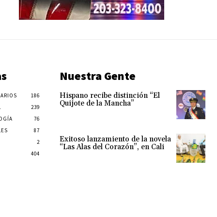
as
Nuestra Gente
Hispano recibe distinción “El
ARIOS
186
Quijote de la Mancha”
L
239
OGÍA
76
LES
87
Exitoso lanzamiento de la novela
2
“Las Alas del Corazón”, en Cali
404