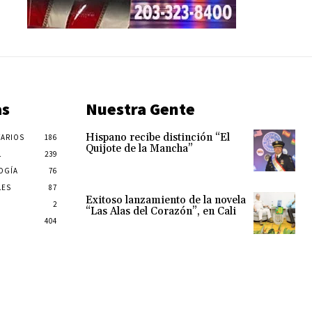
as
Nuestra Gente
Hispano recibe distinción “El
ARIOS
186
Quijote de la Mancha”
L
239
OGÍA
76
LES
87
Exitoso lanzamiento de la novela
2
“Las Alas del Corazón”, en Cali
404