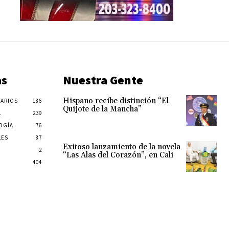
as
Nuestra Gente
Hispano recibe distinción “El
ARIOS
186
Quijote de la Mancha”
L
239
OGÍA
76
LES
87
Exitoso lanzamiento de la novela
2
“Las Alas del Corazón”, en Cali
404