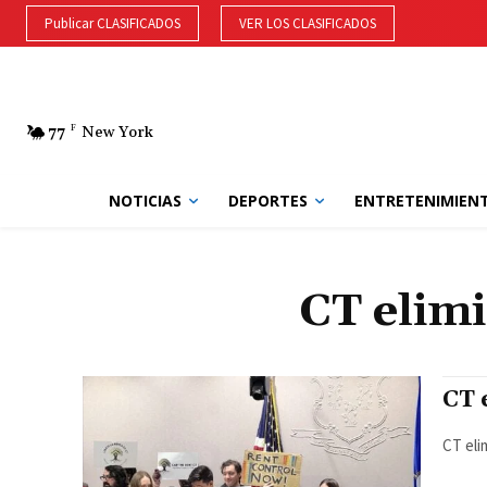
Publicar CLASIFICADOS
VER LOS CLASIFICADOS
77
F
New York
NOTICIAS
DEPORTES
ENTRETENIMIEN
CT elimi
CT 
CT eli