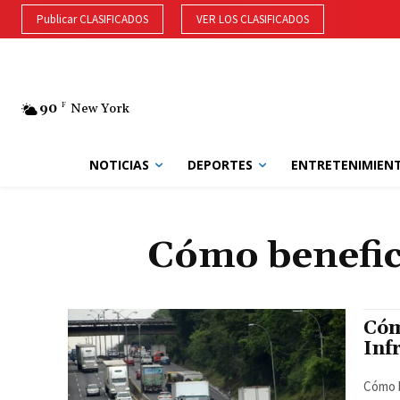
Publicar CLASIFICADOS
VER LOS CLASIFICADOS
90
F
New York
NOTICIAS
DEPORTES
ENTRETENIMIEN
Cómo benefici
Cóm
Inf
Cómo b