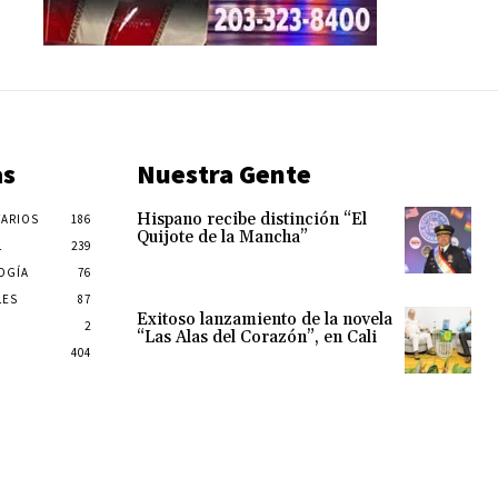
as
Nuestra Gente
Hispano recibe distinción “El
ARIOS
186
Quijote de la Mancha”
L
239
OGÍA
76
LES
87
Exitoso lanzamiento de la novela
2
“Las Alas del Corazón”, en Cali
404