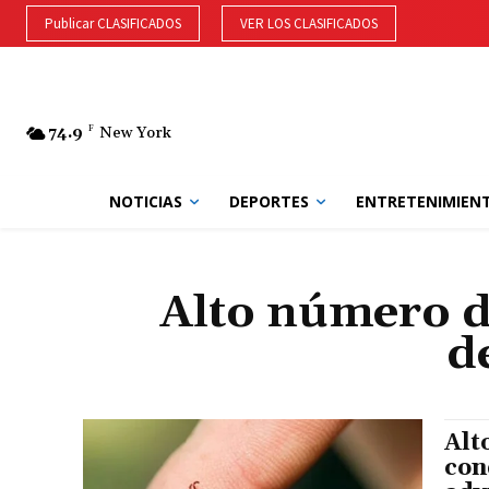
Publicar CLASIFICADOS
VER LOS CLASIFICADOS
74.9
F
New York
NOTICIAS
DEPORTES
ENTRETENIMIEN
Alto número d
d
Alt
con