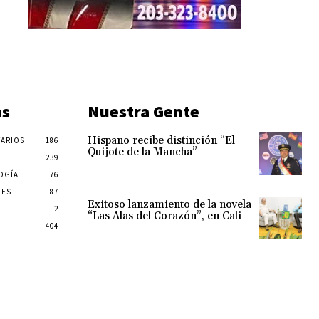
as
Nuestra Gente
Hispano recibe distinción “El
ARIOS
186
Quijote de la Mancha”
L
239
OGÍA
76
LES
87
Exitoso lanzamiento de la novela
2
“Las Alas del Corazón”, en Cali
404